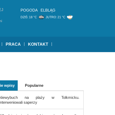
EJ
POGODA
ELBLĄG
DZIŚ:
18 °C
JUTRO:
21 °C
elny
mi
o
a
PRACA
KONTAKT
ie wpisy
Popularne
Niewybuch na plaży w Tolkmicku.
Interweniowali saperzy