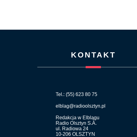
KONTAKT
Tel.: (55) 623 80 75
elblag@radioolsztyn.pl
Redakcja w Elblągu
Radio Olsztyn S.A.
ul. Radiowa 24
10-206 OLSZTYN