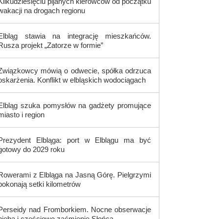
Kilkudziesięciu pijanych kierowców od początku
wakacji na drogach regionu
Elbląg stawia na integrację mieszkańców.
Rusza projekt „Zatorze w formie”
Związkowcy mówią o odwecie, spółka odrzuca
oskarżenia. Konflikt w elbląskich wodociągach
Elbląg szuka pomysłów na gadżety promujące
miasto i region
Prezydent Elbląga: port w Elblągu ma być
gotowy do 2029 roku
Rowerami z Elbląga na Jasną Górę. Pielgrzymi
pokonają setki kilometrów
Perseidy nad Fromborkiem. Nocne obserwacje
nieba i częściowe zaćmienie Słońca