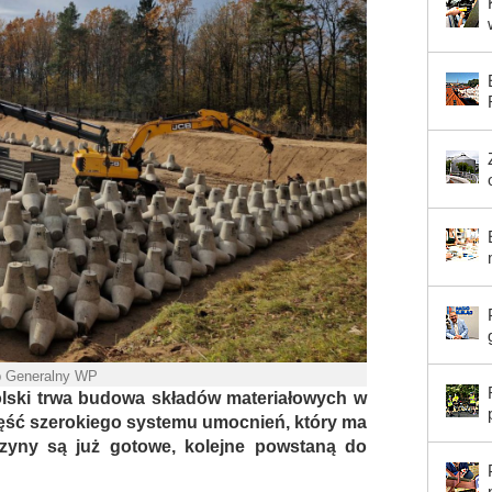
b Generalny WP
olski trwa budowa składów materiałowych w
ść szerokiego systemu umocnień, który ma
zyny są już gotowe, kolejne powstaną do