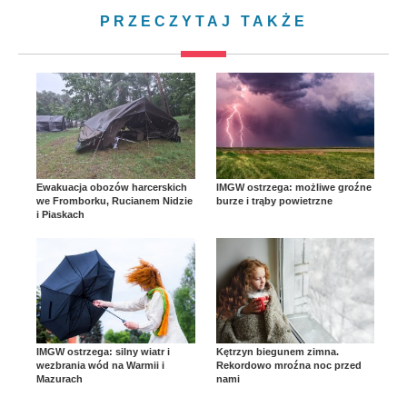
PRZECZYTAJ TAKŻE
Ewakuacja obozów harcerskich
IMGW ostrzega: możliwe groźne
we Fromborku, Rucianem Nidzie
burze i trąby powietrzne
i Piaskach
IMGW ostrzega: silny wiatr i
Kętrzyn biegunem zimna.
wezbrania wód na Warmii i
Rekordowo mroźna noc przed
Mazurach
nami