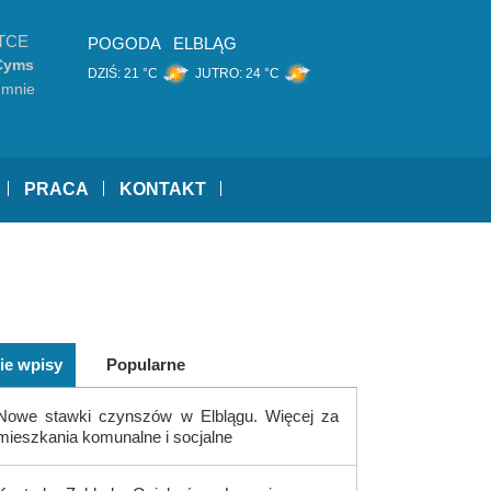
TCE
POGODA
ELBLĄG
Cyms
DZIŚ:
21 °C
JUTRO:
24 °C
 mnie
PRACA
KONTAKT
ie wpisy
Popularne
Nowe stawki czynszów w Elblągu. Więcej za
mieszkania komunalne i socjalne