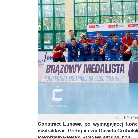
Fot. KS Con
Constract Lubawa po wymagającej końcó
ekstraklasie. Podopieczni Dawida Grubals
Rekordem Bielsko-Biała we własnej hali.