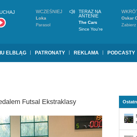
WCZEŚNIEJ
TERAZ NA
WKRÓ
UCHAJ
ANTENIE
Loka
Oskar 
The Cars
Parasol
Zabierz
Since You're
Gone
IU ELBLĄG
PATRONATY
REKLAMA
PODCASTY
dalem Futsal Ekstraklasy
Ostatn