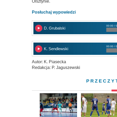
Olsztynie.
Posłuchaj wypowiedzi
00:00 / 
D. Grubalski
00:00 / 
K. Sendlewski
Autor: K. Piasecka
Redakcja: P. Jaguszewski
PRZECZY