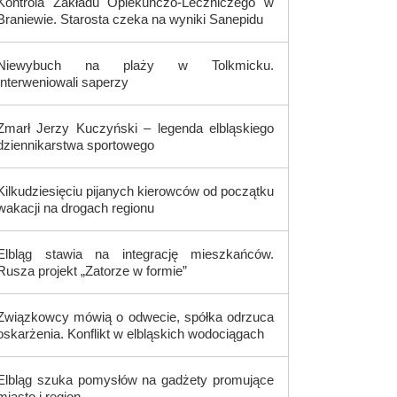
Kontrola Zakładu Opiekuńczo-Leczniczego w
Braniewie. Starosta czeka na wyniki Sanepidu
Niewybuch na plaży w Tolkmicku.
Interweniowali saperzy
Zmarł Jerzy Kuczyński – legenda elbląskiego
dziennikarstwa sportowego
Kilkudziesięciu pijanych kierowców od początku
wakacji na drogach regionu
Elbląg stawia na integrację mieszkańców.
Rusza projekt „Zatorze w formie”
Związkowcy mówią o odwecie, spółka odrzuca
oskarżenia. Konflikt w elbląskich wodociągach
Elbląg szuka pomysłów na gadżety promujące
miasto i region