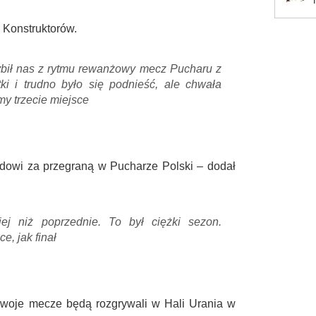
 Konstruktorów.
ybił nas z rytmu rewanżowy mecz Pucharu z
i i trudno było się podnieść, ale chwała
my trzecie miejsce
dowi za przegraną w Pucharze Polski – dodał
ej niż poprzednie. To był ciężki sezon.
e, jak finał
 swoje mecze będą rozgrywali w Hali Urania w