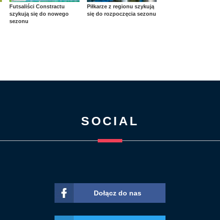
Futsaliści Constractu
Piłkarze z regionu szykują
szykują się do nowego
się do rozpoczęcia sezonu
sezonu
SOCIAL
Dołącz do nas