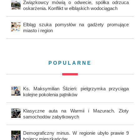
Związkowcy mówią o odwecie, spółka odrzuca
oskarżenia. Konflikt w elbląskich wodociągach
Elbląg szuka pomysłów na gadżety promujące
miasto i region
POPULARNE
Ks. Maksymilian Ślizień: pielgrzymka przyciąga
kolejne pokolenia pątników
Klasyczne auta na Warmii i Mazurach. Zloty
samochodów zabytkowych
Demograficzny minus. W regionie ubyło prawie 9
tysięcy mieszkańców