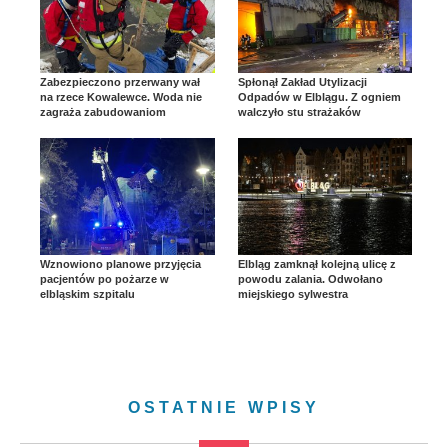
Zabezpieczono przerwany wał
Spłonął Zakład Utylizacji
na rzece Kowalewce. Woda nie
Odpadów w Elblągu. Z ogniem
zagraża zabudowaniom
walczyło stu strażaków
Wznowiono planowe przyjęcia
Elbląg zamknął kolejną ulicę z
pacjentów po pożarze w
powodu zalania. Odwołano
elbląskim szpitalu
miejskiego sylwestra
OSTATNIE WPISY