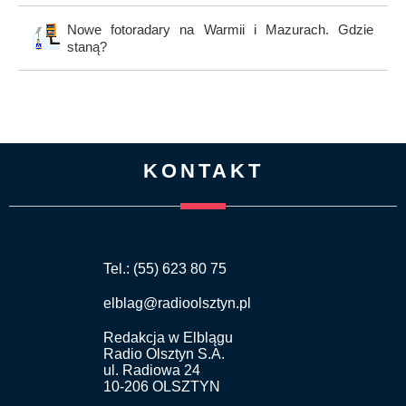
Nowe fotoradary na Warmii i Mazurach. Gdzie
staną?
KONTAKT
Tel.: (55) 623 80 75
elblag@radioolsztyn.pl
Redakcja w Elblągu
Radio Olsztyn S.A.
ul. Radiowa 24
10-206 OLSZTYN