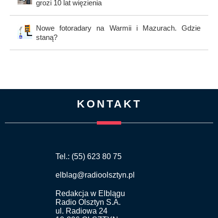
grozi 10 lat więzienia
Nowe fotoradary na Warmii i Mazurach. Gdzie
staną?
KONTAKT
Tel.: (55) 623 80 75
elblag@radioolsztyn.pl
Redakcja w Elblągu
Radio Olsztyn S.A.
ul. Radiowa 24