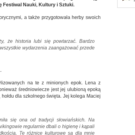
 Festiwal Nauki, Kultury i Sztuki.
storycznymi, a także przygotowała herby swoich
, że historia lubi się powtarzać. Bardzo
 wszystkie wydarzenia zaangażować przede
.
tylizowanych na te z minionych epok. Lena z
 ponieważ średniowiecze jest jej ulubioną epoką
rmą hołdu dla szkolnego święta. Jej kolega Maciej
niła się ona od tradycji słowiańskich. Na
ingowie regularnie dbali o higienę i kąpali
dkością. Te różnice kulturowe są dla mnie