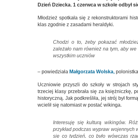
Dzień Dziecka. 1 czerwca w szkole odbył się
Młodzież spotkała się z rekonstruktorami hi
klas zgodnie z zasadami heraldyki.
Chodzi o to, żeby pokazać młodzieży
zależało nam również na tym, aby we
wszystkim uczniów
– powiedziała
Małgorzata Wolska,
polonistka
Uczniowie przyszli do szkoły w strojach s
trzeciej klasy przebrała się za księżniczkę,
historyczną. Jak podkreśliła, jej strój był fo
wcielił się natomiast w postać wikinga.
Interesuję się kulturą wikingów. Róż
przykład podczas wypraw wojennych wik
się co tydzień, co było wówczas rza