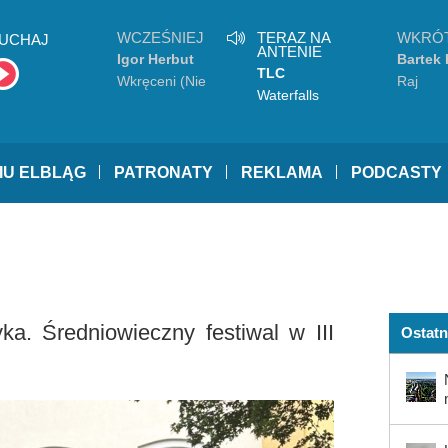
WCZEŚNIEJ
TERAZ NA
WKRÓ
UCHAJ
ANTENIE
Igor Herbut
Bartek 
TLC
Wkręceni (Nie
Raj
Waterfalls
ufaj mi)
IU ELBLĄG
PATRONATY
REKLAMA
PODCASTY
yka. Średniowieczny festiwal w III
Ostatn