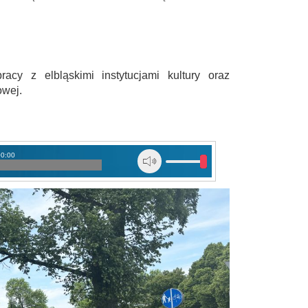
acy z elbląskimi instytucjami kultury oraz
owej.
00:00