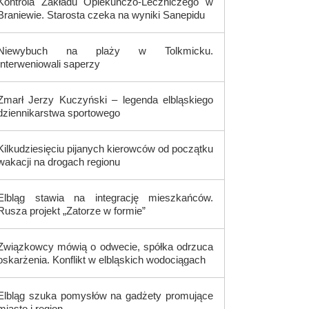
Kontrola Zakładu Opiekuńczo-Leczniczego w
Braniewie. Starosta czeka na wyniki Sanepidu
Niewybuch na plaży w Tolkmicku.
Interweniowali saperzy
Zmarł Jerzy Kuczyński – legenda elbląskiego
dziennikarstwa sportowego
Kilkudziesięciu pijanych kierowców od początku
wakacji na drogach regionu
Elbląg stawia na integrację mieszkańców.
Rusza projekt „Zatorze w formie”
Związkowcy mówią o odwecie, spółka odrzuca
oskarżenia. Konflikt w elbląskich wodociągach
Elbląg szuka pomysłów na gadżety promujące
miasto i region