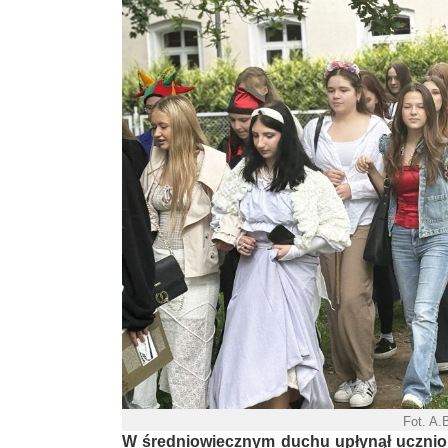
Fot. A.
W średniowiecznym duchu upłynął uczniom