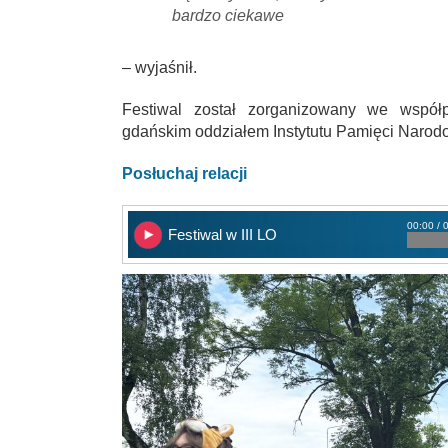
bardzo ciekawe
– wyjaśnił.
Festiwal został zorganizowany we współpr
gdańskim oddziałem Instytutu Pamięci Narod
Posłuchaj relacji
00:00 / 
Festiwal w III LO