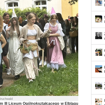
Bruchwald
 III Liceum Ogólnokształcącego w Elblągu