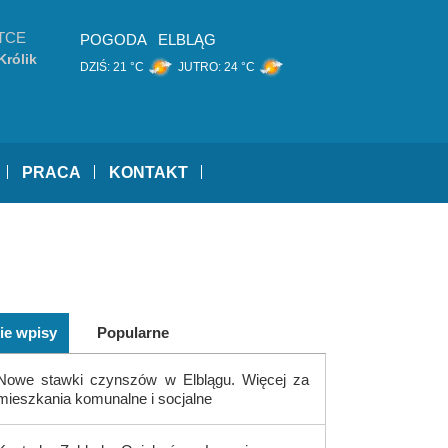
TCE
POGODA
ELBLĄG
Królik
DZIŚ:
21 °C
JUTRO:
24 °C
PRACA
KONTAKT
ie wpisy
Popularne
Nowe stawki czynszów w Elblągu. Więcej za
mieszkania komunalne i socjalne