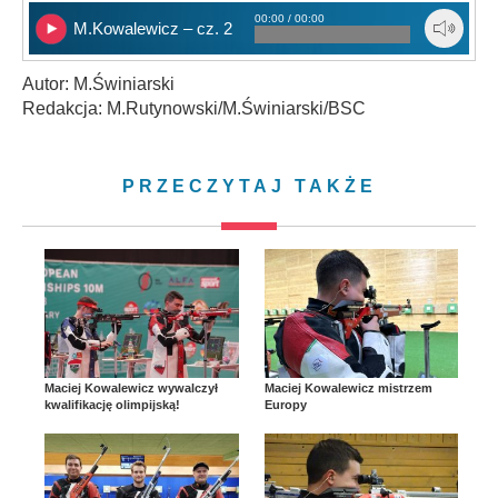
00:00 / 00:00
M.Kowalewicz – cz. 2
Autor: M.Świniarski
Redakcja: M.Rutynowski/M.Świniarski/BSC
PRZECZYTAJ TAKŻE
Maciej Kowalewicz wywalczył
Maciej Kowalewicz mistrzem
kwalifikację olimpijską!
Europy