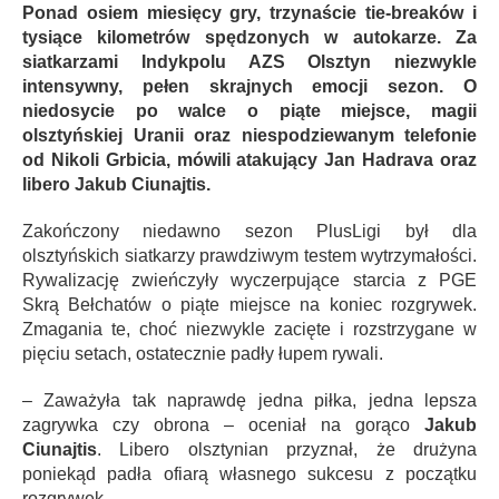
Ponad osiem miesięcy gry, trzynaście tie-breaków i
tysiące kilometrów spędzonych w autokarze. Za
siatkarzami Indykpolu AZS Olsztyn niezwykle
intensywny, pełen skrajnych emocji sezon. O
niedosycie po walce o piąte miejsce, magii
olsztyńskiej Uranii oraz niespodziewanym telefonie
od Nikoli Grbicia, mówili atakujący Jan Hadrava oraz
libero Jakub Ciunajtis.
Zakończony niedawno sezon PlusLigi był dla
olsztyńskich siatkarzy prawdziwym testem wytrzymałości.
Rywalizację zwieńczyły wyczerpujące starcia z PGE
Skrą Bełchatów o piąte miejsce na koniec rozgrywek.
Zmagania te, choć niezwykle zacięte i rozstrzygane w
pięciu setach, ostatecznie padły łupem rywali.
– Zaważyła tak naprawdę jedna piłka, jedna lepsza
zagrywka czy obrona – oceniał na gorąco
Jakub
Ciunajtis
. Libero olsztynian przyznał, że drużyna
poniekąd padła ofiarą własnego sukcesu z początku
rozgrywek.