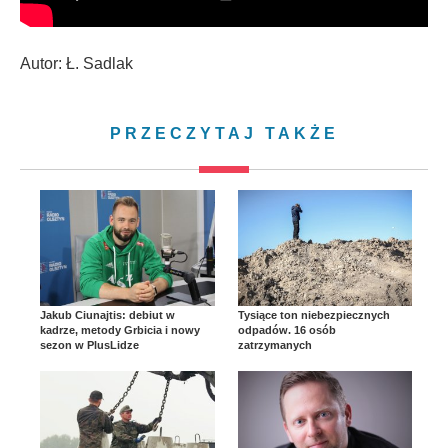
Autor: Ł. Sadlak
PRZECZYTAJ TAKŻE
Jakub Ciunajtis: debiut w
Tysiące ton niebezpiecznych
kadrze, metody Grbicia i nowy
odpadów. 16 osób
sezon w PlusLidze
zatrzymanych