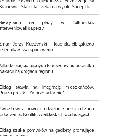
Kontrola Zakładu Opiekuńczo-Leczniczego w
Braniewie. Starosta czeka na wyniki Sanepidu
Niewybuch na plaży w Tolkmicku.
Interweniowali saperzy
Zmarł Jerzy Kuczyński – legenda elbląskiego
dziennikarstwa sportowego
Kilkudziesięciu pijanych kierowców od początku
wakacji na drogach regionu
Elbląg stawia na integrację mieszkańców.
Rusza projekt „Zatorze w formie”
Związkowcy mówią o odwecie, spółka odrzuca
oskarżenia. Konflikt w elbląskich wodociągach
Elbląg szuka pomysłów na gadżety promujące
miasto i region