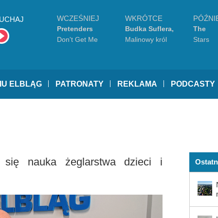
WCZEŚNIEJ
WKRÓTCE
PÓŹNI
UCHAJ
Pretenders
Budka Suflera,
The
Urszula
Cranber
Don't Get Me
Malinowy król
Stars
Wrong
IU ELBLĄG
PATRONATY
REKLAMA
PODCASTY
się nauka żeglarstwa dzieci i
Ostatn