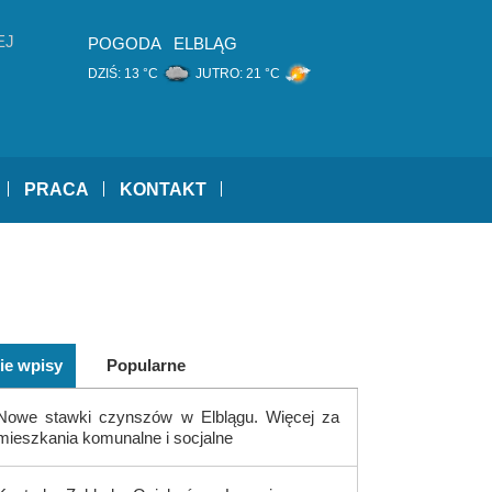
EJ
POGODA
ELBLĄG
DZIŚ:
13 °C
JUTRO:
21 °C
ries
PRACA
KONTAKT
ie wpisy
Popularne
Nowe stawki czynszów w Elblągu. Więcej za
mieszkania komunalne i socjalne