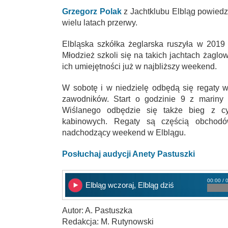
Grzegorz Polak
z Jachtklubu Elbląg powiedzi
wielu latach przerwy.
Elbląska szkółka żeglarska ruszyła w 2019 
Młodzież szkoli się na takich jachtach żaglo
ich umiejętności już w najbliższy weekend.
W sobotę i w niedzielę odbędą się regaty w 
zawodników. Start o godzinie 9 z marin
Wiślanego odbędzie się także bieg z cy
kabinowych. Regaty są częścią obchod
nadchodzący weekend w Elblągu.
Posłuchaj audycji Anety Pastuszki
00:00 / 
Elbląg wczoraj, Elbląg dziś
Autor: A. Pastuszka
Redakcja: M. Rutynowski