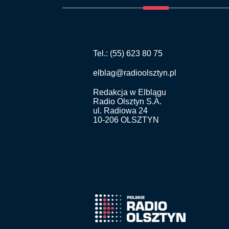
Tel.: (55) 623 80 75
elblag@radioolsztyn.pl
Redakcja w Elblągu
Radio Olsztyn S.A.
ul. Radiowa 24
10-206 OLSZTYN