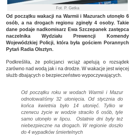
Fot. P. Getka
Od początku wakacji na Warmii i Mazurach utonęło 6
osób, a na drogach regionu zginęły 4 osoby. Takie
dane podaje nadkomisarz Ewa Szczepanek zastępca
naczelnika Wydziału Prewencji Komendy
Wojewódzkiej Policji, która była gościem Porannych
Pytań Radia Olsztyn.
Podkreśliła, że policjanci wciąż apelują o rozsądek
zarówno nad wodą jak i na drodze. W wakacje jest więcej
służb dbających o bezpieczeństwo wypoczywających.
Od początku roku w wodach Warmii i Mazur
odnotowaliśmy 32 utonięcia. Od stycznia do
końca kwietnia było 14 utonięć. Tylko w
czerwcu życie w wodzie straciło 6 osób, tyle
samo utonęło w lipcu. Ostatnie dni były też
niebezpieczne na drogach. W regionie doszło
do 4 wypadków śmiertelnych