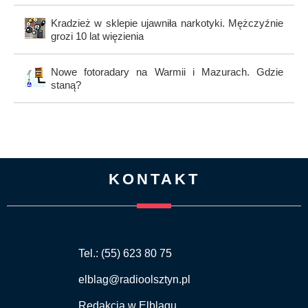
Kradzież w sklepie ujawniła narkotyki. Mężczyźnie
grozi 10 lat więzienia
Nowe fotoradary na Warmii i Mazurach. Gdzie
staną?
KONTAKT
Tel.: (55) 623 80 75
elblag@radioolsztyn.pl
Redakcja w Elblągu