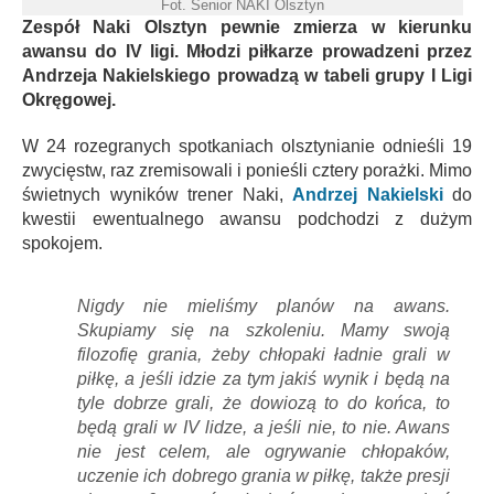
Fot. Senior NAKI Olsztyn
Zespół Naki Olsztyn pewnie zmierza w kierunku
awansu do IV ligi. Młodzi piłkarze prowadzeni przez
Andrzeja Nakielskiego prowadzą w tabeli grupy I Ligi
Okręgowej.
W 24 rozegranych spotkaniach olsztynianie odnieśli 19
zwycięstw, raz zremisowali i ponieśli cztery porażki. Mimo
świetnych wyników trener Naki,
Andrzej Nakielski
do
kwestii ewentualnego awansu podchodzi z dużym
spokojem.
Nigdy nie mieliśmy planów na awans.
Skupiamy się na szkoleniu. Mamy swoją
filozofię grania, żeby chłopaki ładnie grali w
piłkę, a jeśli idzie za tym jakiś wynik i będą na
tyle dobrze grali, że dowiozą to do końca, to
będą grali w IV lidze, a jeśli nie, to nie. Awans
nie jest celem, ale ogrywanie chłopaków,
uczenie ich dobrego grania w piłkę, także presji