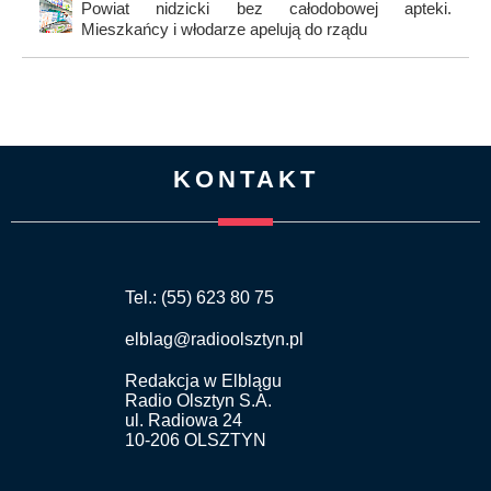
Powiat nidzicki bez całodobowej apteki.
Mieszkańcy i włodarze apelują do rządu
KONTAKT
Tel.: (55) 623 80 75
elblag@radioolsztyn.pl
Redakcja w Elblągu
Radio Olsztyn S.A.
ul. Radiowa 24
10-206 OLSZTYN