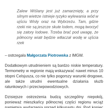
Zalew Wiślany jest już zamarznięty, a przy
silnym wietrze istnieje ryzyko wylewania wód w
ujściu Wisły oraz na Wybrzeżu. Tam, gdzie
rzeki nie są jeszcze skute lodem, mogą tworzyć
się zatory lodowe. Trzeba brać pod uwagę, że
północny wiatr będzie wtłaczał wodę w ujścia
rzek
– ostrzegała
Małgorzata Piotrowska
z IMGW.
Dodatkowym utrudnieniem są bardzo niskie temperatury.
Termometry w regionie mają wskazywać nawet minus 10
stopni Celsjusza, co nie tylko pogorszy warunki drogowe,
ale także utrudni ewentualne działania służb
ratunkowych i przeciwpowodziowych.
Dzisiejsze ostrzeżenia budzą szczególny niepokój,
ponieważ mieszkańcy północnej części regionu wciąż
pamiętają wydarzenia sprzed kilkunastu dni. Pod koniec