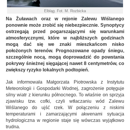
Elbląg. Fot. M. Rozbicka
Na Żuławach oraz w rejonie Zalewu Wiślanego
ponownie może zrobić się niebezpiecznie. Synoptycy
ostrzegają przed pogarszającymi się warunkami
atmosferycznymi, które w najbliższych godzinach
mogą dać się we znaki mieszkańcom nisko
położonych terenów. Prognozowane opady śniegu,
szczególnie nocą, mogą doprowadzić do powstania
pokrywy śnieżnej sięgającej nawet 8 centymetrów, co
zwiększy ryzyko lokalnych podtopień.
Jak informowała Małgorzata Piotrowska z Instytutu
Meteorologii i Gospodarki Wodnej, zagrożenie potęguje
silny wiatr z kierunku północnego. To właśnie on sprzyja
zjawisku tzw. cofki, czyli wtłaczaniu wód Zalewu
Wiślanego do ujść rzek. W połączeniu z niskimi
temperaturami i zamarzającymi akwenami sytuacja
hydrologiczna w regionie staje się wówczas wyjątkowo
trudna.