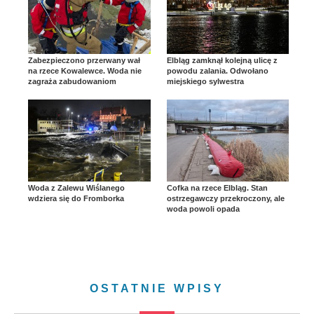
Zabezpieczono przerwany wał
Elbląg zamknął kolejną ulicę z
na rzece Kowalewce. Woda nie
powodu zalania. Odwołano
zagraża zabudowaniom
miejskiego sylwestra
Woda z Zalewu Wiślanego
Cofka na rzece Elbląg. Stan
wdziera się do Fromborka
ostrzegawczy przekroczony, ale
woda powoli opada
OSTATNIE WPISY