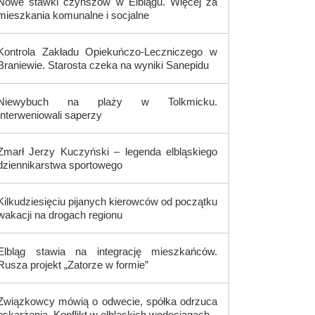
Nowe stawki czynszów w Elblągu. Więcej za
mieszkania komunalne i socjalne
Kontrola Zakładu Opiekuńczo-Leczniczego w
Braniewie. Starosta czeka na wyniki Sanepidu
Niewybuch na plaży w Tolkmicku.
Interweniowali saperzy
Zmarł Jerzy Kuczyński – legenda elbląskiego
dziennikarstwa sportowego
Kilkudziesięciu pijanych kierowców od początku
wakacji na drogach regionu
Elbląg stawia na integrację mieszkańców.
Rusza projekt „Zatorze w formie”
Związkowcy mówią o odwecie, spółka odrzuca
oskarżenia. Konflikt w elbląskich wodociągach