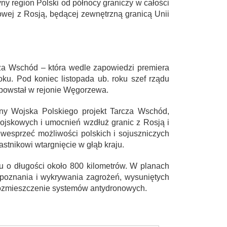
y region Polski od północy graniczy w całości
wej z Rosją, będącej zewnętrzną granicą Unii
za Wschód – która wedle zapowiedzi premiera
u. Pod koniec listopada ub. roku szef rządu
 powstał w rejonie Węgorzewa.
y Wojska Polskiego projekt Tarcza Wschód,
wojskowych i umocnień wzdłuż granic z Rosją i
ny wesprzeć możliwości polskich i sojuszniczych
stnikowi wtargnięcie w głąb kraju.
u o długości około 800 kilometrów. W planach
poznania i wykrywania zagrożeń, wysuniętych
rozmieszczenie systemów antydronowych.