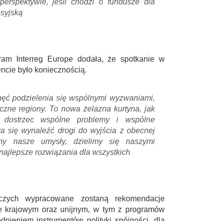
erspektywie, jeśli chodzi o fundusze dla
syjską
gram Interreg Europe dodała, że spotkanie w
encie było koniecznością.
hęć podzielenia się wspólnymi wyzwaniami,
iczne regiony. To nowa żelazna kurtyna, jak
 dostrzec wspólne problemy i wspólne
ra się wynaleźć drogi do wyjścia z obecnej
ymy nasze umysły, dzielimy się naszymi
najlepsze rozwiązania dla wszystkich
zych wypracowane zostaną rekomendacje
e krajowym oraz unijnym, w tym z programów
dnieniem instrumentów polityki spójności, dla