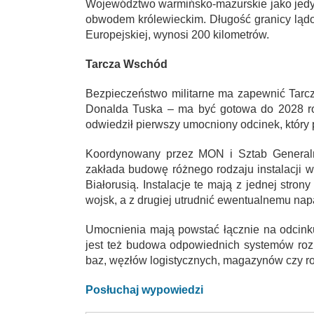
Województwo warmińsko-mazurskie jako jedyn
obwodem królewieckim. Długość granicy lądo
Europejskiej, wynosi 200 kilometrów.
Tarcza Wschód
Bezpieczeństwo militarne ma zapewnić Tarc
Donalda Tuska – ma być gotowa do 2028 rok
odwiedził pierwszy umocniony odcinek, który
Koordynowany przez MON i Sztab Generaln
zakłada budowę różnego rodzaju instalacji 
Białorusią. Instalacje te mają z jednej stro
wojsk, a z drugiej utrudnić ewentualnemu napa
Umocnienia mają powstać łącznie na odcink
jest też budowa odpowiednich systemów roz
baz, węzłów logistycznych, magazynów czy 
Posłuchaj wypowiedzi