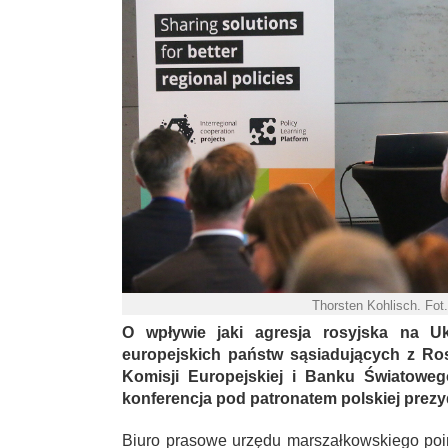
Thorsten Kohlisch. F
O wpływie jaki agresja rosyjska na Uk
europejskich państw sąsiadujących z Rosj
Komisji Europejskiej i Banku Światoweg
konferencja pod patronatem polskiej prezyd
Biuro prasowe urzędu marszałkowskiego poi