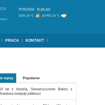
TCE
POGODA
ELBLĄG
DZIŚ:
20 °C
JUTRO:
24 °C
otion
PRACA
KONTAKT
ie wpisy
Popularne
10 lat z historią. Stowarzyszenie Batory z
Braniewa świętuje jubileusz