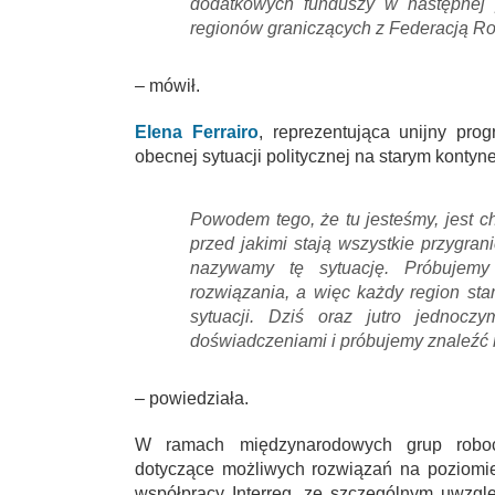
dodatkowych funduszy w następnej p
regionów graniczących z Federacją Ro
– mówił.
Elena Ferrairo
, reprezentująca unijny pro
obecnej sytuacji politycznej na starym kontyn
Powodem tego, że tu jesteśmy, jest c
przed jakimi stają wszystkie przygran
nazywamy tę sytuację. Próbujemy
rozwiązania, a więc każdy region sta
sytuacji. Dziś oraz jutro jednocz
doświadczeniami i próbujemy znaleźć 
– powiedziała.
W ramach międzynarodowych grup roboc
dotyczące możliwych rozwiązań na poziomi
współpracy Interreg, ze szczególnym uwzglę