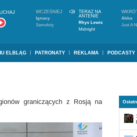
WCZEŚNIEJ
TERAZ NA
WKRÓ
UCHAJ
ANTENIE
Ignacy
Abba
Rhys Lewis
Samoloty
Just A N
Midnight
IU ELBLĄG
PATRONATY
REKLAMA
PODCASTY
gionów graniczących z Rosją na
Ostatn