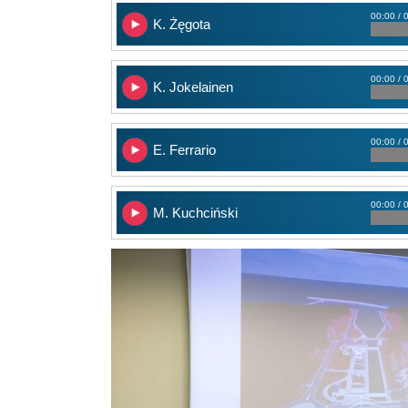
00:00 / 
K. Żęgota
00:00 / 
K. Jokelainen
00:00 / 
E. Ferrario
00:00 / 
M. Kuchciński