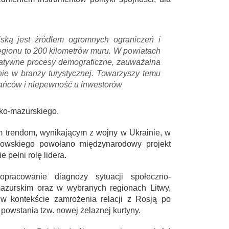
jską jest źródłem ogromnych ograniczeń i
egionu to 200 kilometrów muru. W powiatach
gatywne procesy demograficzne, zauważalna
nie w branży turystycznej. Towarzyszy temu
ańców i niepewność u inwestorów
ko-mazurskiego.
ym trendom, wynikającym z wojny w Ukrainie, w
kowskiego powołano międzynarodowy projekt
pełni rolę lidera.
pracowanie diagnozy sytuacji społeczno-
zurskim oraz w wybranych regionach Litwy,
i w kontekście zamrożenia relacji z Rosją po
powstania tzw. nowej żelaznej kurtyny.