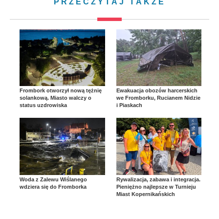
PRZECZYTAJ TAKŻE
Frombork otworzył nową tężnię
Ewakuacja obozów harcerskich
solankową. Miasto walczy o
we Fromborku, Rucianem Nidzie
status uzdrowiska
i Piaskach
Woda z Zalewu Wiślanego
Rywalizacja, zabawa i integracja.
wdziera się do Fromborka
Pieniężno najlepsze w Turnieju
Miast Kopernikańskich