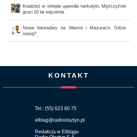
Kradzież w sklepie ujawniła narkotyki. Mężczyźnie
grozi 10 lat więzienia
Nowe fotoradary na Warmii i Mazurach. Gdzie
staną?
KONTAKT
Tel.: (55) 623 80 75
elblag@radioolsztyn.pl
Redakcja w Elblągu