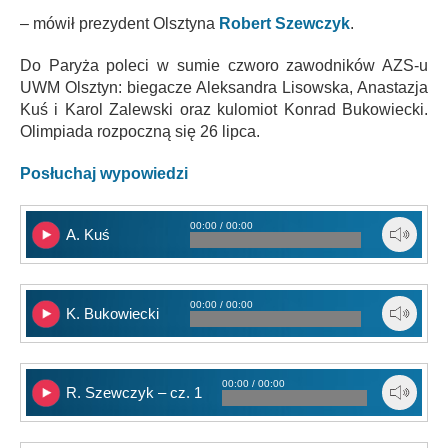
– mówił prezydent Olsztyna
Robert Szewczyk
.
Do Paryża poleci w sumie czworo zawodników AZS-u
UWM Olsztyn: biegacze Aleksandra Lisowska, Anastazja
Kuś i Karol Zalewski oraz kulomiot Konrad Bukowiecki.
Olimpiada rozpoczną się 26 lipca.
Posłuchaj wypowiedzi
00:00 / 00:00
A. Kuś
00:00 / 00:00
K. Bukowiecki
00:00 / 00:00
R. Szewczyk – cz. 1