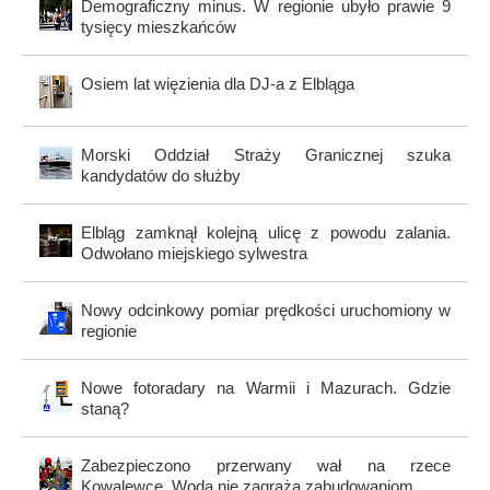
Demograficzny minus. W regionie ubyło prawie 9
tysięcy mieszkańców
Osiem lat więzienia dla DJ-a z Elbląga
Morski Oddział Straży Granicznej szuka
kandydatów do służby
Elbląg zamknął kolejną ulicę z powodu zalania.
Odwołano miejskiego sylwestra
Nowy odcinkowy pomiar prędkości uruchomiony w
regionie
Nowe fotoradary na Warmii i Mazurach. Gdzie
staną?
Zabezpieczono przerwany wał na rzece
Kowalewce. Woda nie zagraża zabudowaniom