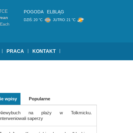
TCE
POGODA
ELBLĄG
Dean
DZIŚ:
20 °C
JUTRO:
21 °C
 Each
PRACA
KONTAKT
ie wpisy
Popularne
Niewybuch na plaży w Tolkmicku.
Interweniowali saperzy