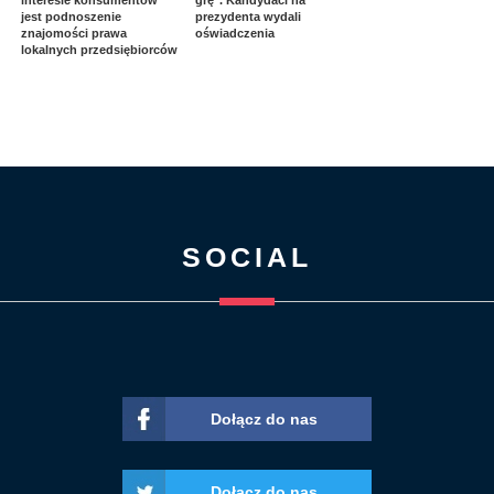
interesie konsumentów
grę". Kandydaci na
jest podnoszenie
prezydenta wydali
znajomości prawa
oświadczenia
lokalnych przedsiębiorców
SOCIAL
Dołącz do nas
Dołącz do nas