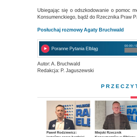
Ubiegając się o odszkodowanie o pomoc mo
Konsumenckiego, bądź do Rzecznika Praw P
Posłuchaj rozmowy Agaty Bruchwald
00:00 / 
Poranne Pytania Elbląg
Autor: A. Bruchwald
Redakcja: P. Jaguszewski
PRZECZY
Paweł Rodziewicz:
Miejski Rzecznik