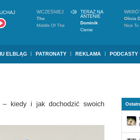
WCZEŚNIEJ
TERAZ NA
WKRÓ
UCHAJ
ANTENIE
The
Olivia 
Dominik
Pretenders
Middle Of The
Nice To
Dudek
Cienie
Road
Other
IU ELBLĄG
PATRONATY
REKLAMA
PODCASTY
 – kiedy i jak dochodzić swoich
Ostatn