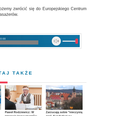
żemy zwrócić się do Europejskiego Centrum
asażerów.
00:00
TAJ TAKŻE
Paweł Rodziewicz: W
Zarzucają sobie "nieczystą