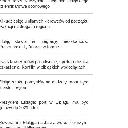
Zmarł Jerzy Kuczyński – legenda elbląskiego
dziennikarstwa sportowego
Kilkudziesięciu pijanych kierowców od początku
wakacji na drogach regionu
Elbląg stawia na integrację mieszkańców.
Rusza projekt „Zatorze w formie”
Związkowcy mówią o odwecie, spółka odrzuca
oskarżenia. Konflikt w elbląskich wodociągach
Elbląg szuka pomysłów na gadżety promujące
miasto i region
Prezydent Elbląga: port w Elblągu ma być
gotowy do 2029 roku
Rowerami z Elbląga na Jasną Górę. Pielgrzymi
pokonają setki kilometrów