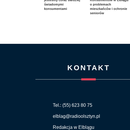
jesteśmy coraz bardziej
Konsumentów w Elblągu
świadomymi
o problemach
konsumentami
mieszkańców i ochronie
seniorów
KONTAKT
Tel.: (55) 623 80 75
elblag@radioolsztyn.pl
Redakcja w Elblągu