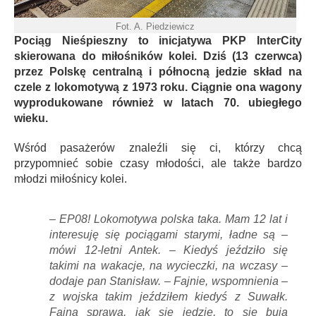
Fot. A. Piedziewicz
Pociąg Nieśpieszny to inicjatywa PKP InterCity
skierowana do miłośników kolei. Dziś (13 czerwca)
przez Polskę centralną i północną jedzie skład na
czele z lokomotywą z 1973 roku. Ciągnie ona wagony
wyprodukowane również w latach 70. ubiegłego
wieku.
Wśród pasażerów znaleźli się ci, którzy chcą
przypomnieć sobie czasy młodości, ale także bardzo
młodzi miłośnicy kolei.
– EP08! Lokomotywa polska taka. Mam 12 lat i
interesuję się pociągami starymi, ładne są –
mówi 12-letni Antek. – Kiedyś jeździło się
takimi na wakacje, na wycieczki, na wczasy –
dodaje pan Stanisław. – Fajnie, wspomnienia –
z wojska takim jeździłem kiedyś z Suwałk.
Fajna sprawa, jak się jedzie, to się buja