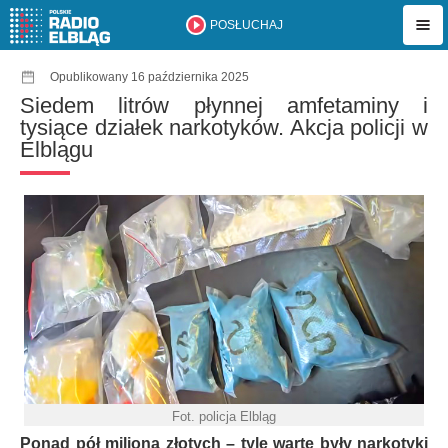
POSŁUCHAJ
Opublikowany 16 października 2025
Siedem litrów płynnej amfetaminy i
tysiące działek narkotyków. Akcja policji w
Elblągu
Fot. policja Elbląg
Ponad pół miliona złotych – tyle warte były narkotyki