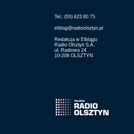
Tel.: (55) 623 80 75
elblag@radioolsztyn.pl
Redakcja w Elblągu
Radio Olsztyn S.A.
ul. Radiowa 24
10-206 OLSZTYN