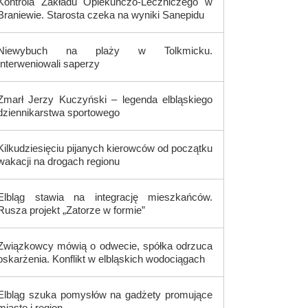
Kontrola Zakładu Opiekuńczo-Leczniczego w
Braniewie. Starosta czeka na wyniki Sanepidu
Niewybuch na plaży w Tolkmicku.
Interweniowali saperzy
Zmarł Jerzy Kuczyński – legenda elbląskiego
dziennikarstwa sportowego
Kilkudziesięciu pijanych kierowców od początku
wakacji na drogach regionu
Elbląg stawia na integrację mieszkańców.
Rusza projekt „Zatorze w formie”
Związkowcy mówią o odwecie, spółka odrzuca
oskarżenia. Konflikt w elbląskich wodociągach
Elbląg szuka pomysłów na gadżety promujące
miasto i region