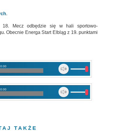
ych
.
 18. Mecz odbędzie się w hali sportowo-
gu. Obecnie Energa Start Elbląg z 19. punktami
00:00
00:00
TAJ TAKŻE