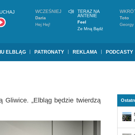
WCZEŚNIEJ
TERAZ NA
WKRÓ
UCHAJ
ANTENIE
Daria
Toto
Feel
Zawiałow
Hej Hej!
Georgy
Ze Mną Bądź
IU ELBLĄG
PATRONATY
REKLAMA
PODCASTY
 Gliwice. „Elbląg będzie twierdzą
Ostatn