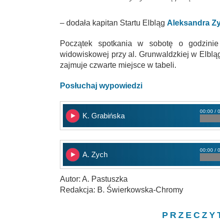
– dodała kapitan Startu Elbląg
Aleksandra Z
Początek spotkania w sobotę o godzinie
widowiskowej przy al. Grunwaldzkiej w Elblą
zajmuje czwarte miejsce w tabeli.
Posłuchaj wypowiedzi
00:00 / 
K. Grabińska
00:00 / 
A. Zych
Autor: A. Pastuszka
Redakcja: B. Świerkowska-Chromy
PRZECZY