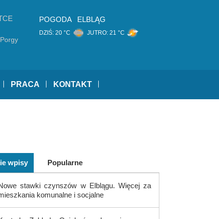
TCE
POGODA
ELBLĄG
DZIŚ:
20 °C
JUTRO:
21 °C
 Porgy
PRACA
KONTAKT
ie wpisy
Popularne
Nowe stawki czynszów w Elblągu. Więcej za
mieszkania komunalne i socjalne