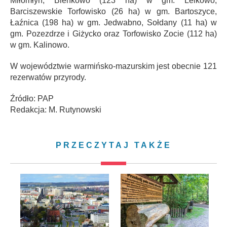
Miłomłyn, Bieńkowo (123 ha) w gm. Lelkowo,
Barciszewskie Torfowisko (26 ha) w gm. Bartoszyce,
Łaźnica (198 ha) w gm. Jedwabno, Sołdany (11 ha) w
gm. Pozezdrze i Giżycko oraz Torfowisko Zocie (112 ha)
w gm. Kalinowo.
W województwie warmińsko-mazurskim jest obecnie 121
rezerwatów przyrody.
Źródło: PAP
Redakcja: M. Rutynowski
PRZECZYTAJ TAKŻE