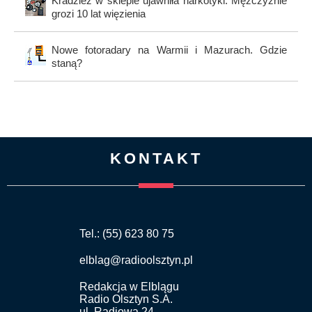
Kradzież w sklepie ujawniła narkotyki. Mężczyźnie
grozi 10 lat więzienia
Nowe fotoradary na Warmii i Mazurach. Gdzie
staną?
KONTAKT
Tel.: (55) 623 80 75
elblag@radioolsztyn.pl
Redakcja w Elblągu
Radio Olsztyn S.A.
ul. Radiowa 24