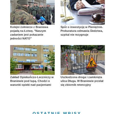
Kolejni żołnierze z Braniewa
Spór o inwestycję w Pieniężnie.
pojadą na Łotwę. "Naszym
Prokuratura odmawia śledztwa,
zadaniem jest pokazanie
szpital nie rezygnuje
jedności NATO"
Zakład Opiekuńczo-Leczniczy w
Uszkodzona droga i zamknięta
Braniewie pod lupą. Chodzi o
ulica Długa. W Braniewie przelał
warunki opieki nad pacjentami
się zbiornik retencyjny
OSTATNIE WPISY