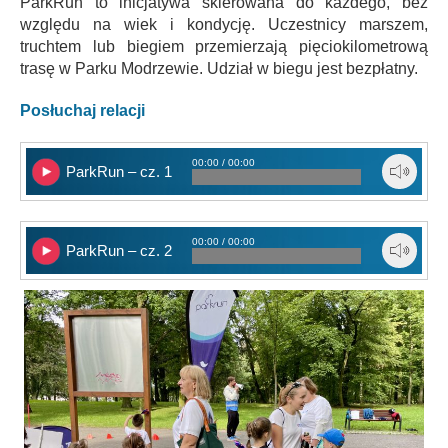
ParkRun to inicjatywa skierowana do każdego, bez
względu na wiek i kondycję. Uczestnicy marszem,
truchtem lub biegiem przemierzają pięciokilometrową
trasę w Parku Modrzewie. Udział w biegu jest bezpłatny.
Posłuchaj relacji
00:00 / 00:00
ParkRun – cz. 1
00:00 / 00:00
ParkRun – cz. 2