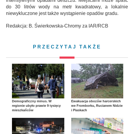
intensywnymi opadami deszczu. Miejscami może spaść
do 30 litrów wody na metr kwadratowy, a lokalnie
niewykluczone jest także wystąpienie opadów gradu.
Redakcja: B. Świerkowska-Chromy za IAR/RCB
PRZECZYTAJ TAKŻE
Demograficzny minus. W
Ewakuacja obozów harcerskich
regionie ubyło prawie 9 tysięcy
we Fromborku, Rucianem Nidzie
mieszkańców
i Piaskach