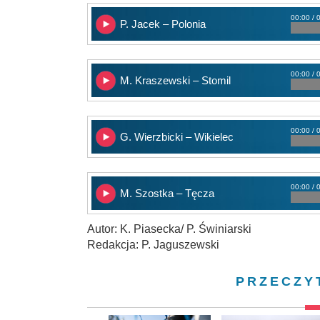
00:00 / 
P. Jacek – Polonia
00:00 / 
M. Kraszewski – Stomil
00:00 / 
G. Wierzbicki – Wikielec
00:00 / 
M. Szostka – Tęcza
Autor: K. Piasecka/ P. Świniarski
Redakcja: P. Jaguszewski
PRZECZY