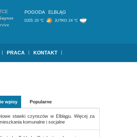
TCE
POGODA
ELBLĄG
 Gaynor
DZIŚ:
20 °C
JUTRO:
24 °C
urvive
PRACA
KONTAKT
ie wpisy
Popularne
Nowe stawki czynszów w Elblągu. Więcej za
mieszkania komunalne i socjalne