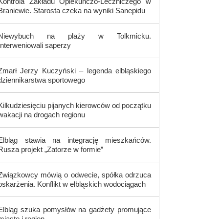
Kontrola Zakładu Opiekuńczo-Leczniczego w
Braniewie. Starosta czeka na wyniki Sanepidu
Niewybuch na plaży w Tolkmicku.
Interweniowali saperzy
Zmarł Jerzy Kuczyński – legenda elbląskiego
dziennikarstwa sportowego
Kilkudziesięciu pijanych kierowców od początku
wakacji na drogach regionu
Elbląg stawia na integrację mieszkańców.
Rusza projekt „Zatorze w formie”
Związkowcy mówią o odwecie, spółka odrzuca
oskarżenia. Konflikt w elbląskich wodociągach
Elbląg szuka pomysłów na gadżety promujące
miasto i region