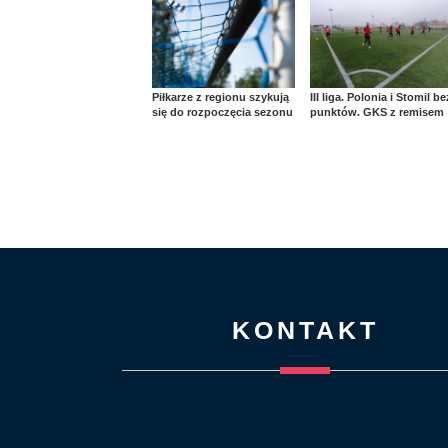
Piłkarze z regionu szykują
III liga. Polonia i Stomil be
się do rozpoczęcia sezonu
punktów. GKS z remisem
KONTAKT