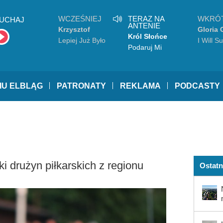
WCZEŚNIEJ
TERAZ NA
WKRÓ
UCHAJ
ANTENIE
Krzysztof
Gloria
Król Słońce
Zalewski
Lepiej Już Było
I Will S
Podaruj Mi
Trochę Słońca
IU ELBLĄG
PATRONATY
REKLAMA
PODCASTY
ki drużyn piłkarskich z regionu
Ostatn