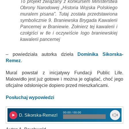
To projekt związany z konkursem Ministerstwa
Obrony Narodowej „Historia Wojska Polskiego
muralem pisana”. Tutaj została przedstawiona
symbolicznie 9. Braniewska Brygada Kawalerii
Pancernej w Braniewie. Żołnierz tej kawalerii i
czołgiści w tle i oczywiście logo braniewskiej
kawalerii pancernej
– powiedziała autorka dzieła
Dominika Sikorska-
Remez
.
Mural powstał z inicjatywy Fundacji Public Life.
Malowidło jest już gotowe i można je oglądać, choć jego
oficjalne odsłonięcie dopiero przed mieszkańcami.
Posłuchaj wypowiedzi
00:00 / 00:00
D. Sikorska-Remezl