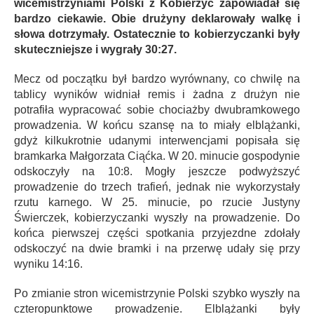
wicemistrzyniami Polski z Kobierzyc zapowiadał się
bardzo ciekawie. Obie drużyny deklarowały walkę i
słowa dotrzymały. Ostatecznie to kobierzyczanki były
skuteczniejsze i wygrały 30:27.
Mecz od początku był bardzo wyrównany, co chwilę na
tablicy wyników widniał remis i żadna z drużyn nie
potrafiła wypracować sobie chociażby dwubramkowego
prowadzenia. W końcu szansę na to miały elblążanki,
gdyż kilkukrotnie udanymi interwencjami popisała się
bramkarka Małgorzata Ciąćka. W 20. minucie gospodynie
odskoczyły na 10:8. Mogły jeszcze podwyższyć
prowadzenie do trzech trafień, jednak nie wykorzystały
rzutu karnego. W 25. minucie, po rzucie Justyny
Świerczek, kobierzyczanki wyszły na prowadzenie. Do
końca pierwszej części spotkania przyjezdne zdołały
odskoczyć na dwie bramki i na przerwę udały się przy
wyniku 14:16.
Po zmianie stron wicemistrzynie Polski szybko wyszły na
czteropunktowe prowadzenie. Elblążanki były