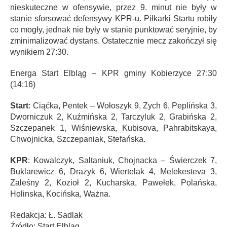
nieskuteczne w ofensywie, przez 9. minut nie były w
stanie sforsować defensywy KPR-u. Piłkarki Startu robiły
co mogły, jednak nie były w stanie punktować seryjnie, by
zminimalizować dystans. Ostatecznie mecz zakończył się
wynikiem 27:30.
Energa Start Elbląg – KPR gminy Kobierzyce 27:30
(14:16)
Start
: Ciąćka, Pentek – Wołoszyk 9, Zych 6, Peplińska 3,
Dworniczuk 2, Kuźmińska 2, Tarczyluk 2, Grabińska 2,
Szczepanek 1, Wiśniewska, Kubisova, Pahrabitskaya,
Chwojnicka, Szczepaniak, Stefańska.
KPR
: Kowalczyk, Saltaniuk, Chojnacka – Świerczek 7,
Buklarewicz 6, Drażyk 6, Wiertelak 4, Melekesteva 3,
Zaleśny 2, Kozioł 2, Kucharska, Pawełek, Polańska,
Holinska, Kocińska, Ważna.
Redakcja: Ł. Sadlak
Źródło: Start Elbląg