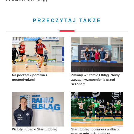
PRZECZYTAJ TAKŻE
Na początek porażka z
Zmiany w Starcie Elbląg. Nowy
gospodyniami
zarząd i wzmocnienia przed
sezonem
Wzloty i upadki Startu Elbląg
Start Elbląg: porażka i walka o
utrzymanie w Superlidze