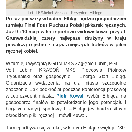
Fot. FB/Michał Missan – Prezydent Elbląga
Po raz pierwszy w historii Elbląg będzie gospodarzem
turnieju Final Four Pucharu Polski piłkarek ręcznych.
Już 9 i 10 maja w hali sportowo-widowiskowej przy al.
Grunwaldzkiej cztery najlepsze drużyny w kraju
powalczą o jedno z najważniejszych trofeów w piłce
ręcznej kobiet.
W turnieju wystąpią KGHM MKS Zagłębie Lubin, PGE El-
Volt Lublin, KRASOŃ MKS Piotrcovia Piotrków
Trybunalski oraz gospodynie – Energa Start Elbląg.
Organizacja wydarzenia ma dla miasta szczególne
znaczenie. Jak podkreślał podczas konferencji prasowej
wiceprezydent miasta,
Piotr Kowal
, wybór Elbląga na
gospodarza finałów to potwierdzenie jego potencjału i
bogatych tradycji sportowych. – Elbląg jest bardzo silnym
ośrodkiem piłki ręcznej – mówił Kowal.
Turniej odbywa się w roku, w którym Elbląg świętuje 780-