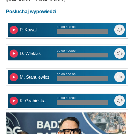
Posłuchaj wypowiedzi
00:00 / 00:00
P. Kowal
00:00 / 00:00
D. Wleklak
00:00 / 00:00
M. Stanulewicz
00:00 / 00:00
K. Grabińska