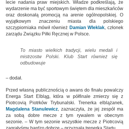
lecie nadania praw miejskich. Władze podkreślają, że
wydarzenie ma być sportowym świętem dla mieszkańców
oraz doskonałą promocją na arenie ogólnopolskiej. O
wyjątkowym znaczeniu miasta dla polskiego
szczypiorniaka mówił również
Damian Wleklak
, członek
zarządu Związku Piłki Ręcznej w Polsce.
To miasto wielkich tradycji, wielu medali i
mistrzostw Polski. Klub Start również się
odbudowuje
– dodał.
Przed własną publicznością o awans do finału powalczy
Energa Start Elbląg, która w półfinale zmierzy się z
Piotrcovią Piotrków Trybunalski. Trenerka elblążanek,
Magdalena Stanulewicz
, zaznaczyła, że jej zespół ma
za sobą dobre mecze z tym rywalem w obecnym
sezonie. – W tym sezonie wszystkie mecze z Piotrcovią
zagrałyśmy bardzo dobrze – przyznała trenerka Startu.