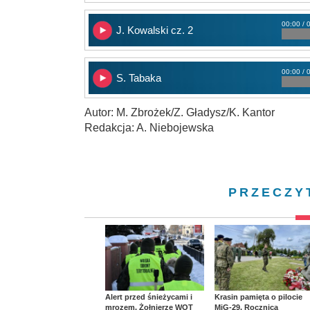
00:00 / 
J. Kowalski cz. 2
00:00 / 
S. Tabaka
Autor: M. Zbrożek/Z. Gładysz/K. Kantor
Redakcja: A. Niebojewska
PRZECZY
Alert przed śnieżycami i
Krasin pamięta o pilocie
mrozem. Żołnierze WOT
MiG-29. Rocznica