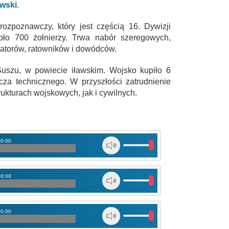
wski
.
ozpoznawczy, który jest częścią 16. Dywizji
ło 700 żołnierzy. Trwa nabór szeregowych,
ratorów, ratowników i dowódców.
uszu, w powiecie iławskim. Wojsko kupiło 6
cza technicznego. W przyszłości zatrudnienie
ukturach wojskowych, jak i cywilnych.
00:00
00:00
00:00