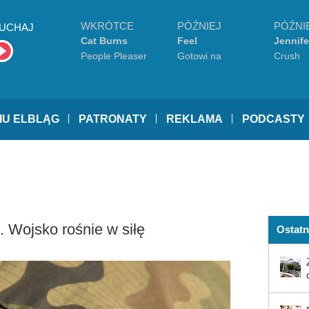
WKRÓTCE
PÓŹNIEJ
PÓŹNI
UCHAJ
Cat Burns
Feel
Jennife
People Pleaser
Gotowi na
Crush
wszystko (gośc.
Lanberry)
IU ELBLĄG
PATRONATY
REKLAMA
PODCASTY
. Wojsko rośnie w siłę
Ostatn