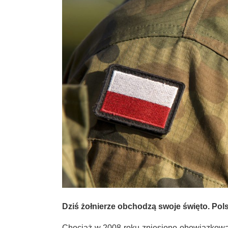
Dziś żołnierze obchodzą swoje święto. Polsk
Chociaż w 2008 roku zniesiono obowiązkową 