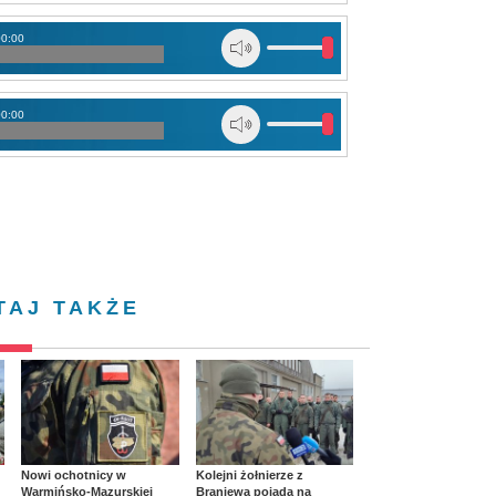
00:00
00:00
TAJ TAKŻE
Nowi ochotnicy w
Kolejni żołnierze z
Warmińsko-Mazurskiej
Braniewa pojadą na