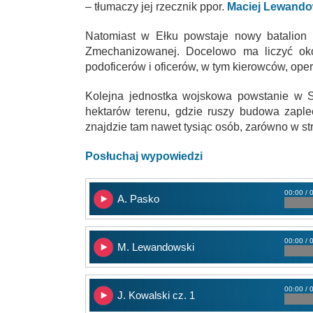
– tłumaczy jej rzecznik ppor.
Maciej Lewando
Natomiast w Ełku powstaje nowy batalion r
Zmechanizowanej. Docelowo ma liczyć oko
podoficerów i oficerów, w tym kierowców, ope
Kolejna jednostka wojskowa powstanie w S
hektarów terenu, gdzie ruszy budowa zaple
znajdzie tam nawet tysiąc osób, zarówno w str
Posłuchaj wypowiedzi
00:00 / 
A. Pasko
00:00 / 
M. Lewandowski
00:00 / 
J. Kowalski cz. 1