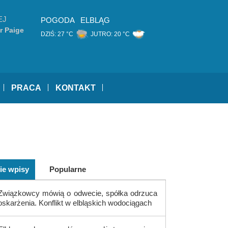
EJ
POGODA
ELBLĄG
r Paige
DZIŚ:
27 °C
JUTRO:
20 °C
PRACA
KONTAKT
ie wpisy
Popularne
Związkowcy mówią o odwecie, spółka odrzuca
oskarżenia. Konflikt w elbląskich wodociągach