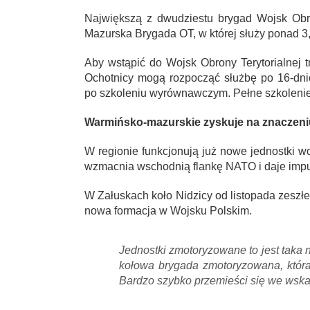
Największą z dwudziestu brygad Wojsk Obro
Mazurska Brygada OT, w której służy ponad 3,5
Aby wstąpić do Wojsk Obrony Terytorialnej 
Ochotnicy mogą rozpocząć służbę po 16-dn
po szkoleniu wyrównawczym. Pełne szkolenie 
Warmińsko-mazurskie zyskuje na znaczeni
W regionie funkcjonują już nowe jednostki w
wzmacnia wschodnią flankę NATO i daje impul
W Załuskach koło Nidzicy od listopada zeszł
nowa formacja w Wojsku Polskim.
Jednostki zmotoryzowane to jest taka 
kołowa brygada zmotoryzowana, któr
Bardzo szybko przemieści się we wsk