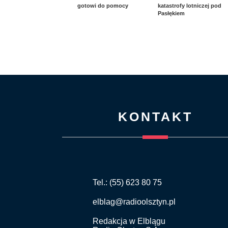
gotowi do pomocy
katastrofy lotniczej pod
Pasłękiem
KONTAKT
Tel.: (55) 623 80 75
elblag@radioolsztyn.pl
Redakcja w Elblągu