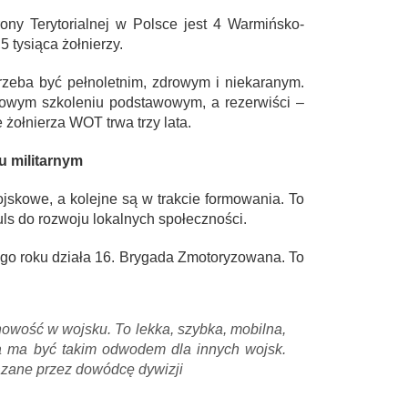
ny Terytorialnej w Polsce jest 4 Warmińsko-
 tysiąca żołnierzy.
trzeba być pełnoletnim, zdrowym i niekaranym.
iowym szkoleniu podstawowym, a rezerwiści –
żołnierza WOT trwa trzy lata.
u militarnym
ojskowe, a kolejne są w trakcie formowania. To
s do rozwoju lokalnych społeczności.
ego roku działa 16. Brygada Zmotoryzowana. To
nowość w wojsku. To lekka, szybka, mobilna,
a ma być takim odwodem dla innych wojsk.
azane przez dowódcę dywizji