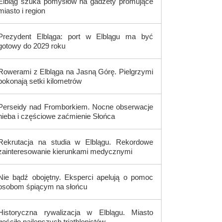
Elbląg szuka pomysłów na gadżety promujące
miasto i region
Prezydent Elbląga: port w Elblągu ma być
gotowy do 2029 roku
Rowerami z Elbląga na Jasną Górę. Pielgrzymi
pokonają setki kilometrów
Perseidy nad Fromborkiem. Nocne obserwacje
nieba i częściowe zaćmienie Słońca
Rekrutacja na studia w Elblągu. Rekordowe
zainteresowanie kierunkami medycznymi
Nie bądź obojętny. Eksperci apelują o pomoc
osobom śpiącym na słońcu
Historyczna rywalizacja w Elblągu. Miasto
gościło najlepszych triathlonistów