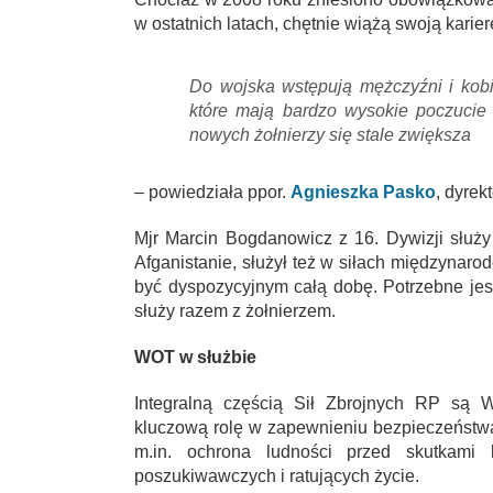
w ostatnich latach, chętnie wiążą swoją karie
Do wojska wstępują mężczyźni i kobi
które mają bardzo wysokie poczucie o
nowych żołnierzy się stale zwiększa
– powiedziała ppor.
Agnieszka Pasko
, dyrek
Mjr Marcin Bogdanowicz z 16. Dywizji służy
Afganistanie, służył też w siłach międzynaro
być dyspozycyjnym całą dobę. Potrzebne jes
służy razem z żołnierzem.
WOT w służbie
Integralną częścią Sił Zbrojnych RP są W
kluczową rolę w zapewnieniu bezpieczeństwa
m.in. ochrona ludności przed skutkami
poszukiwawczych i ratujących życie.