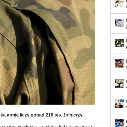
a armia liczy ponad 210 tys. żołnierzy.
służbę wojskową, to młodzi ludzie, zwłaszcza