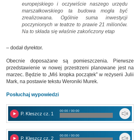
europejskiego i oczywiście naszego urzędu
marszałkowskiego ta budowa mogła być
zrealizowana. Ogólnie suma inwestycji
poczynionych w teatrze to prawie 21 milionów.
Na to składa się właśnie zakończony etap
– dodał dyrektor.
Obecnie doposażane są pomieszczenia. Pierwsze
przedstawienie w nowej przestrzeni planowane jest na
marzec. Będzie to „Miś kropka początek” w reżyserii Julii
Mark, na postawie tekstu Weroniki Murek.
Posłuchaj wypowiedzi
00:00 / 00:00
P. Kleszcz cz. 1
00:00 / 00:00
P. Kleszcz cz. 2