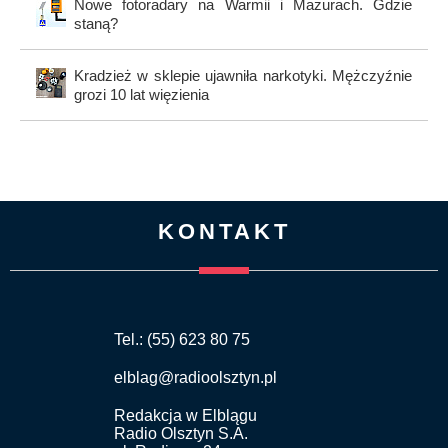
Nowe fotoradary na Warmii i Mazurach. Gdzie
staną?
Kradzież w sklepie ujawniła narkotyki. Mężczyźnie
grozi 10 lat więzienia
KONTAKT
Tel.: (55) 623 80 75
elblag@radioolsztyn.pl
Redakcja w Elblągu
Radio Olsztyn S.A.