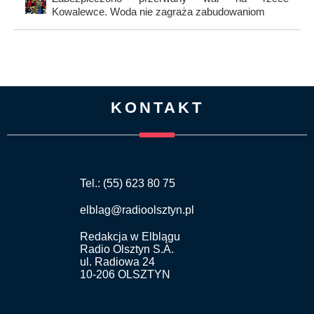
Kowalewce. Woda nie zagraża zabudowaniom
KONTAKT
Tel.: (55) 623 80 75
elblag@radioolsztyn.pl
Redakcja w Elblągu
Radio Olsztyn S.A.
ul. Radiowa 24
10-206 OLSZTYN