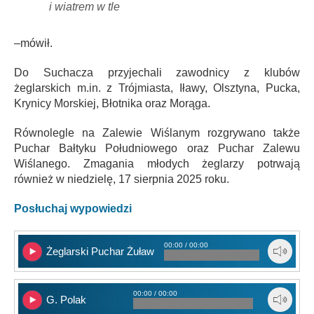
i wiatrem w tle
–mówił.
Do Suchacza przyjechali zawodnicy z klubów
żeglarskich m.in. z Trójmiasta, Iławy, Olsztyna, Pucka,
Krynicy Morskiej, Błotnika oraz Morąga.
Równolegle na Zalewie Wiślanym rozgrywano także
Puchar Bałtyku Południowego oraz Puchar Zalewu
Wiślanego. Zmagania młodych żeglarzy potrwają
również w niedzielę, 17 sierpnia 2025 roku.
Posłuchaj wypowiedzi
00:00 / 00:00
Żeglarski Puchar Żuław
00:00 / 00:00
G. Polak