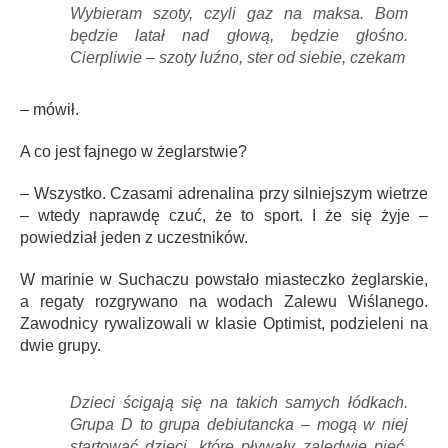
Wybieram szoty, czyli gaz na maksa. Bom
będzie latał nad głową, będzie głośno.
Cierpliwie – szoty luźno, ster od siebie, czekam
– mówił.
A co jest fajnego w żeglarstwie?
– Wszystko. Czasami adrenalina przy silniejszym wietrze
– wtedy naprawdę czuć, że to sport. I że się żyje –
powiedział jeden z uczestników.
W marinie w Suchaczu powstało miasteczko żeglarskie,
a regaty rozgrywano na wodach Zalewu Wiślanego.
Zawodnicy rywalizowali w klasie Optimist, podzieleni na
dwie grupy.
Dzieci ścigają się na takich samych łódkach.
Grupa D to grupa debiutancka – mogą w niej
startować dzieci, które pływały zaledwie pięć,