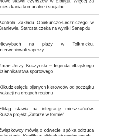
Nowe stawki czynszów w Elblągu. Więcej za
mieszkania komunalne i socjalne
Kontrola Zakładu Opiekuńczo-Leczniczego w
Braniewie. Starosta czeka na wyniki Sanepidu
Niewybuch na plaży w Tolkmicku.
Interweniowali saperzy
Zmarł Jerzy Kuczyński – legenda elbląskiego
dziennikarstwa sportowego
Kilkudziesięciu pijanych kierowców od początku
wakacji na drogach regionu
Elbląg stawia na integrację mieszkańców.
Rusza projekt „Zatorze w formie”
Związkowcy mówią o odwecie, spółka odrzuca
oskarżenia. Konflikt w elbląskich wodociągach