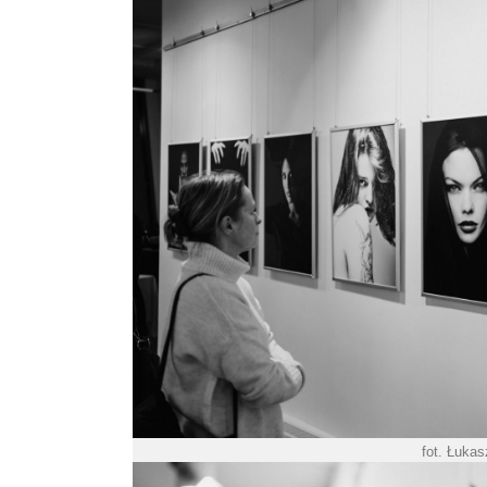
fot. Łuka