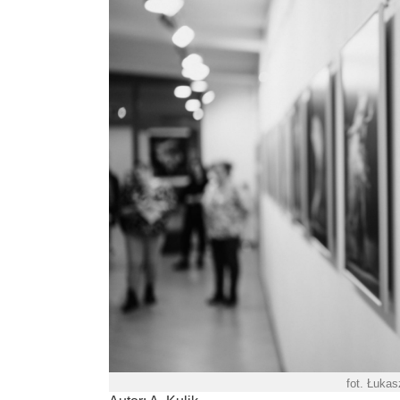
fot. Łuka