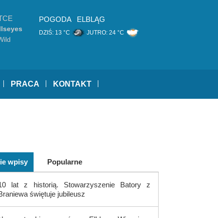
TCE
POGODA
ELBLĄG
llseyes
DZIŚ:
13 °C
JUTRO:
24 °C
Wild
PRACA
KONTAKT
ie wpisy
Popularne
10 lat z historią. Stowarzyszenie Batory z
Braniewa świętuje jubileusz