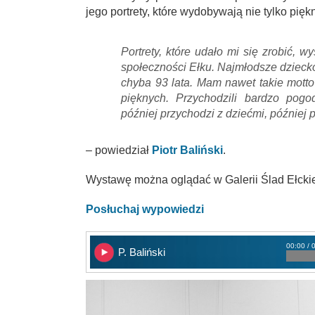
jego portrety, które wydobywają nie tylko pię
Portrety, które udało mi się zrobić, w
społeczności Ełku. Najmłodsze dzieck
chyba 93 lata. Mam nawet takie motto 
pięknych. Przychodzili bardzo pogod
później przychodzi z dziećmi, później 
– powiedział
Piotr Baliński
.
Wystawę można oglądać w Galerii Ślad Ełckie
Posłuchaj wypowiedzi
00:00 / 
P. Baliński