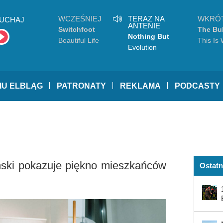
WCZEŚNIEJ
TERAZ NA
WKRÓ
UCHAJ
ANTENIE
Switchfoot
The Bu
Nothing But
Beautiful Life
This Is 
Thieves
Evolution
IU ELBLĄG
PATRONATY
REKLAMA
PODCASTY
iński pokazuje piękno mieszkańców
Ostatn