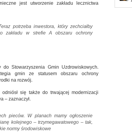
ieczne jest utworzenie zakładu lecznictwa
raz potrzeba inwestora, który zechciałby
o zakładu w strefie A obszaru ochrony
y do Stowarzyszenia Gmin Uzdrowiskowych.
ategia gmin ze statusem obszaru ochrony
odki na rozwój.
odniósł się także do trwającej modernizacji
wa – zaznaczył.
zech pieców. W planach mamy ogłoszenie
anę kolejnego – trzymegawatowego – tak,
tkie normy środowiskowe