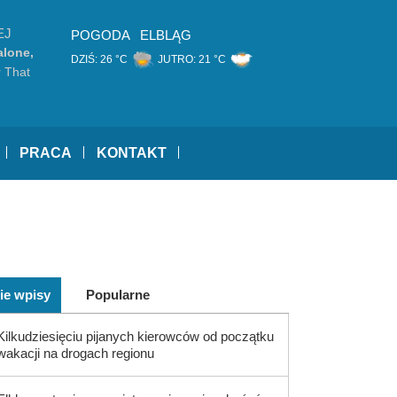
EJ
POGODA
ELBLĄG
alone,
DZIŚ:
26 °C
JUTRO:
21 °C
Combs
 That
PRACA
KONTAKT
ie wpisy
Popularne
Kilkudziesięciu pijanych kierowców od początku
wakacji na drogach regionu