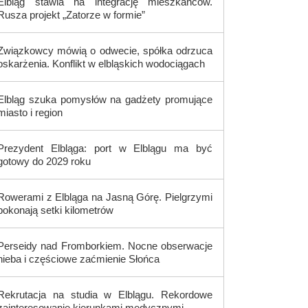
Elbląg stawia na integrację mieszkańców.
Rusza projekt „Zatorze w formie”
Związkowcy mówią o odwecie, spółka odrzuca
oskarżenia. Konflikt w elbląskich wodociągach
Elbląg szuka pomysłów na gadżety promujące
miasto i region
Prezydent Elbląga: port w Elblągu ma być
gotowy do 2029 roku
Rowerami z Elbląga na Jasną Górę. Pielgrzymi
pokonają setki kilometrów
Perseidy nad Fromborkiem. Nocne obserwacje
nieba i częściowe zaćmienie Słońca
Rekrutacja na studia w Elblągu. Rekordowe
zainteresowanie kierunkami medycznymi