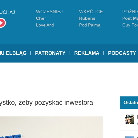
WCZEŚNIEJ
WKRÓTCE
PÓŹNI
UCHAJ
Cher
Rubens
Post M
Luke 
Love And
Pod Palmą
Guy For
Understanding
IU ELBLĄG
PATRONATY
REKLAMA
PODCASTY
ystko, żeby pozyskać inwestora
Ostatn