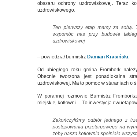
obszaru ochrony uzdrowiskowej. Teraz kon
uzdrowiskowego.
Ten pierwszy etap mamy za sobą. Te
wspomóc nas przy budowie takieg
uzdrowiskowej
– powiedział burmistrz
Damian Krasiński
.
Od ubiegłego roku gmina Frombork należ
Obecnie tworzona jest ponadlokalna str
uzdrowiskowej. Ma to pomóc w staraniach o śr
W porannej rozmowie Burmistrz Fromborka 
miejskiej kotłowni. – To inwestycja dwuetapo
Zakończyliśmy odbiór jednego z tr
postępowania przetargowego na wymi
żeby nasza kotłownia spełniała wszys