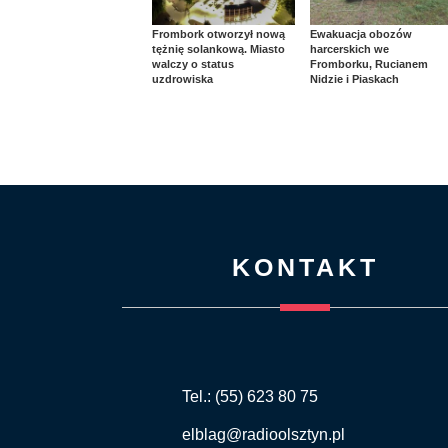
Frombork otworzył nową
Ewakuacja obozów
tężnię solankową. Miasto
harcerskich we
walczy o status
Fromborku, Rucianem
uzdrowiska
Nidzie i Piaskach
KONTAKT
Tel.: (55) 623 80 75
elblag@radioolsztyn.pl