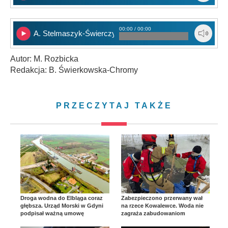
00:00 / 00:00
A. Stelmaszyk-Świerczyńska cz. 2
Autor: M. Rozbicka
Redakcja: B. Świerkowska-Chromy
PRZECZYTAJ TAKŻE
Droga wodna do Elbląga coraz
Zabezpieczono przerwany wał
głębsza. Urząd Morski w Gdyni
na rzece Kowalewce. Woda nie
podpisał ważną umowę
zagraża zabudowaniom