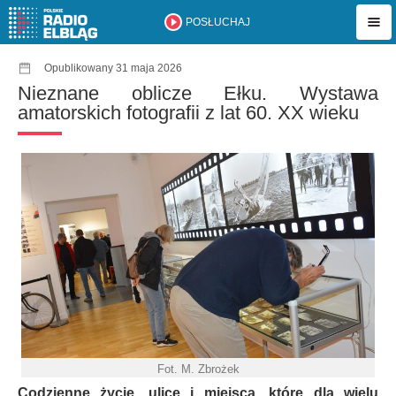
POSŁUCHAJ
Opublikowany 31 maja 2026
Nieznane oblicze Ełku. Wystawa
amatorskich fotografii z lat 60. XX wieku
Fot. M. Zbrożek
Codzienne życie, ulice i miejsca, które dla wielu