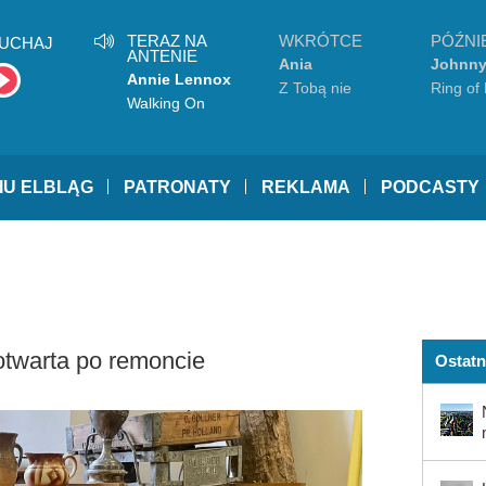
TERAZ NA
WKRÓTCE
PÓŹNI
UCHAJ
ANTENIE
Ania
Johnny
Annie Lennox
Dąbrowska
Z Tobą nie
Ring of 
Walking On
umiem wygrać
(feat. 
Broken Glass
Kelly)
IU ELBLĄG
PATRONATY
REKLAMA
PODCASTY
otwarta po remoncie
Ostatn