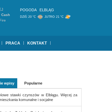
EJ
POGODA
ELBLĄG
 Cash
DZIŚ:
20 °C
JUTRO:
21 °C
Fire
Sandy
PRACA
KONTAKT
ie wpisy
Popularne
Nowe stawki czynszów w Elblągu. Więcej za
mieszkania komunalne i socjalne