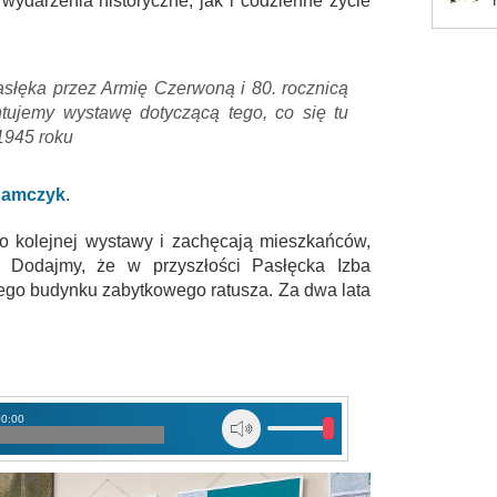
wydarzenia historyczne, jak i codzienne życie
słęka przez Armię Czerwoną i 80. rocznicą
ntujemy wystawę dotyczącą tego, co się tu
 1945 roku
damczyk
.
 do kolejnej wystawy i zachęcają mieszkańców,
. Dodajmy, że w przyszłości Pasłęcka Izba
ego budynku zabytkowego ratusza. Za dwa lata
00:00