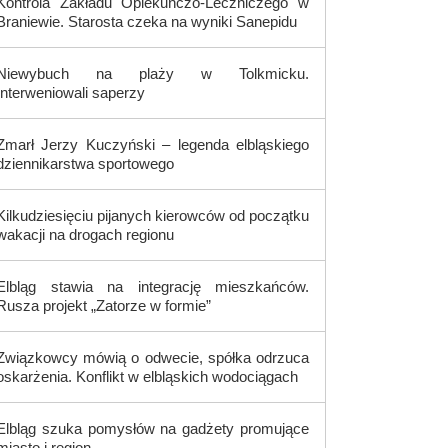
Kontrola Zakładu Opiekuńczo-Leczniczego w
Braniewie. Starosta czeka na wyniki Sanepidu
Niewybuch na plaży w Tolkmicku.
Interweniowali saperzy
Zmarł Jerzy Kuczyński – legenda elbląskiego
dziennikarstwa sportowego
Kilkudziesięciu pijanych kierowców od początku
wakacji na drogach regionu
Elbląg stawia na integrację mieszkańców.
Rusza projekt „Zatorze w formie”
Związkowcy mówią o odwecie, spółka odrzuca
oskarżenia. Konflikt w elbląskich wodociągach
Elbląg szuka pomysłów na gadżety promujące
miasto i region