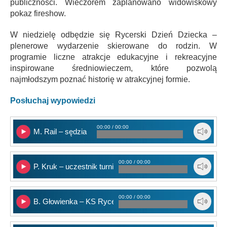
publiczności. Wieczorem zaplanowano widowiskowy
pokaz fireshow.
W niedzielę odbędzie się Rycerski Dzień Dziecka –
plenerowe wydarzenie skierowane do rodzin. W
programie liczne atrakcje edukacyjne i rekreacyjne
inspirowane średniowieczem, które pozwolą
najmłodszym poznać historię w atrakcyjnej formie.
Posłuchaj wypowiedzi
00:00 / 00:00
M. Rail – sędzia
00:00 / 00:00
P. Kruk – uczestnik turnieju
00:00 / 00:00
B. Głowienka – KS Rycerz z Łodzi