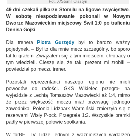
Fot. X/Stomil Olsztyn
49 dni czekali piłkarze Stomilu na ligowe zwycięstwo.
W sobotę niespodziewanie pokonali w Nowym
Dworze Mazowieckim miejscowy Świt 1:0 po trafieniu
Denisa Gojki.
Dla trenera
Piotra Gurzędy
był to bardzo ważny
pojedynek. – Był to dla mnie mecz szczególny, bo sporo
lat tu grałem. Związałem się z tym miejscem, chłopacy o
tym wiedzieli. Cieszę się, że taki prezent mi zrobili –
powiedział po meczu trener.
Pozostali reprezentanci naszego regionu nie mieli
powodów do radości. GKS Wikielec przegrał na
wyjeździe z Lechią Tomaszów Mazowiecki aż 1:4, mimo
że przez większość meczu miał przewagę jednego
zawodnika. Polonia Lidzbark Warmiński zmierzyła się z
rezerwami Wisły Płock. Przegrała 1:2. Wszystkie bramki
padły w pierwszej połowie spotkania.
W forBET IV Lidze jednym z ważniejszych wydarzeń