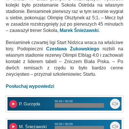
kolejki było przełamanie Sokoła Ostróda na własnym
stadionie. Beniaminek pierwszy raz w tym sezonie wygrał
u siebie, pokonując Olimpię Olsztynek aż 5:1. – Mecz był
w zasadzie rozstrzygnięty już po pierwszych 45 minutach
– zauważył trener Sokoła,
Marek Śnieżawski
.
Beniaminek czwartej ligi Start Nidzica wraca na właściwe
tory. Podopieczni
Czesława Żukowskiego
rozbili na
własnym stadionie rezerwy Olimpii Elbląg 4:0 i zachowali
kontakt z liderem tabeli – Zniczem Biała Piska. – Po
dwóch remisach z rzędu to było bardzo cenne
zwycięstwo – przyznał szkoleniowiec Startu.
Posłuchaj wypowiedzi
00:00 / 00:00
P. Gurzęda
00:00 / 00:00
M. Śnieżawski