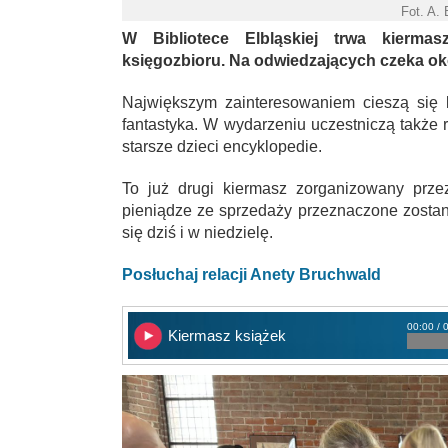
Fot. A.
W Bibliotece Elbląskiej trwa kiermas
księgozbioru. Na odwiedzających czeka oko
Największym zainteresowaniem cieszą się k
fantastyka. W wydarzeniu uczestniczą także r
starsze dzieci encyklopedie.
To już drugi kiermasz zorganizowany przez
pieniądze ze sprzedaży przeznaczone zosta
się dziś i w niedzielę.
Posłuchaj relacji Anety Bruchwald
00:00 / 
Kiermasz książek