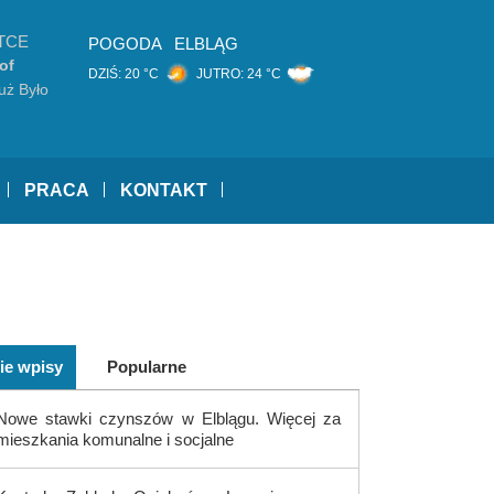
TCE
POGODA
ELBLĄG
of
DZIŚ:
20 °C
JUTRO:
24 °C
ki
uż Było
PRACA
KONTAKT
ie wpisy
Popularne
Nowe stawki czynszów w Elblągu. Więcej za
mieszkania komunalne i socjalne