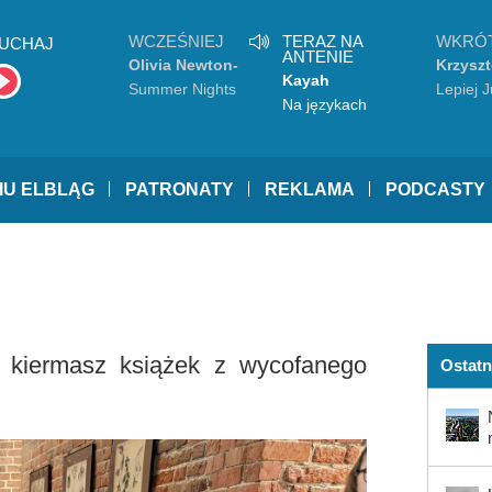
WCZEŚNIEJ
TERAZ NA
WKRÓ
UCHAJ
ANTENIE
Olivia Newton-
Krzyszt
Kayah
John, John
Zalews
Summer Nights
Lepiej J
Travolta
Na językach
IU ELBLĄG
PATRONATY
REKLAMA
PODCASTY
a kiermasz książek z wycofanego
Ostatn