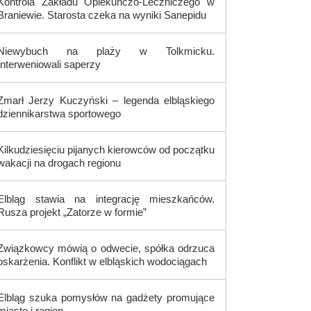
Kontrola Zakładu Opiekuńczo-Leczniczego w
Braniewie. Starosta czeka na wyniki Sanepidu
Niewybuch na plaży w Tolkmicku.
Interweniowali saperzy
Zmarł Jerzy Kuczyński – legenda elbląskiego
dziennikarstwa sportowego
Kilkudziesięciu pijanych kierowców od początku
wakacji na drogach regionu
Elbląg stawia na integrację mieszkańców.
Rusza projekt „Zatorze w formie”
Związkowcy mówią o odwecie, spółka odrzuca
oskarżenia. Konflikt w elbląskich wodociągach
Elbląg szuka pomysłów na gadżety promujące
miasto i region