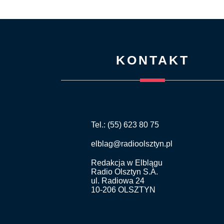
KONTAKT
Tel.: (55) 623 80 75
elblag@radioolsztyn.pl
Redakcja w Elblągu
Radio Olsztyn S.A.
ul. Radiowa 24
10-206 OLSZTYN