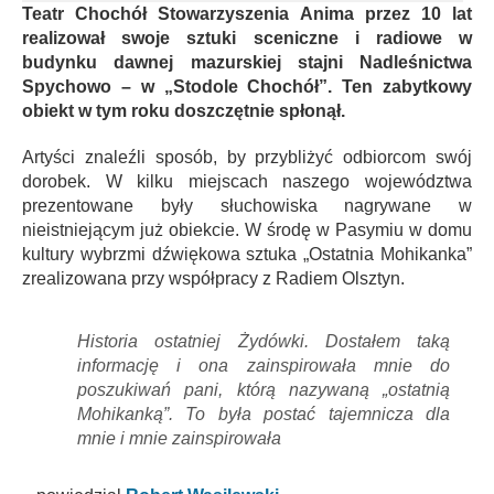
Teatr Chochół Stowarzyszenia Anima przez 10 lat
realizował swoje sztuki sceniczne i radiowe w
budynku dawnej mazurskiej stajni Nadleśnictwa
Spychowo – w „Stodole Chochół”. Ten zabytkowy
obiekt w tym roku doszczętnie spłonął.
Artyści znaleźli sposób, by przybliżyć odbiorcom swój
dorobek. W kilku miejscach naszego województwa
prezentowane były słuchowiska nagrywane w
nieistniejącym już obiekcie. W środę w Pasymiu w domu
kultury wybrzmi dźwiękowa sztuka „Ostatnia Mohikanka”
zrealizowana przy współpracy z Radiem Olsztyn.
Historia ostatniej Żydówki. Dostałem taką
informację i ona zainspirowała mnie do
poszukiwań pani, którą nazywaną „ostatnią
Mohikanką”. To była postać tajemnicza dla
mnie i mnie zainspirowała