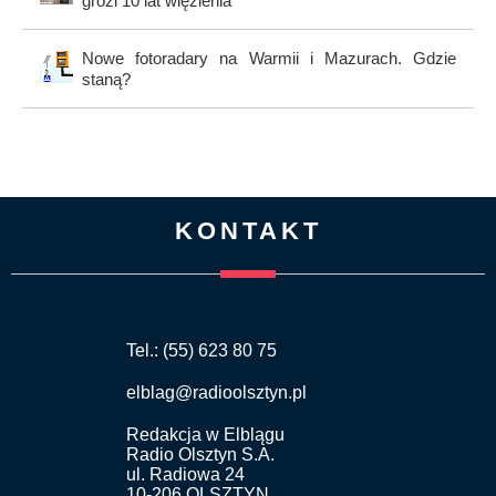
grozi 10 lat więzienia
Nowe fotoradary na Warmii i Mazurach. Gdzie
staną?
KONTAKT
Tel.: (55) 623 80 75
elblag@radioolsztyn.pl
Redakcja w Elblągu
Radio Olsztyn S.A.
ul. Radiowa 24
10-206 OLSZTYN