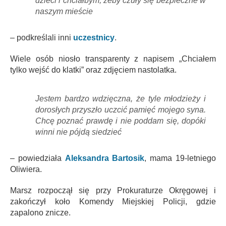
dzieci i chciałbym, żeby czuły się bezpieczne w
naszym mieście
– podkreślali inni
uczestnicy
.
Wiele osób niosło transparenty z napisem „Chciałem
tylko wejść do klatki” oraz zdjęciem nastolatka.
Jestem bardzo wdzięczna, że tyle młodzieży i
dorosłych przyszło uczcić pamięć mojego syna.
Chcę poznać prawdę i nie poddam się, dopóki
winni nie pójdą siedzieć
– powiedziała
Aleksandra Bartosik
, mama 19-letniego
Oliwiera.
Marsz rozpoczął się przy Prokuraturze Okręgowej i
zakończył koło Komendy Miejskiej Policji, gdzie
zapalono znicze.