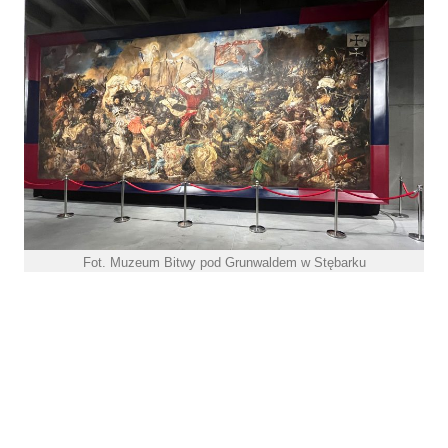
Fot. Muzeum Bitwy pod Grunwaldem w Stębarku