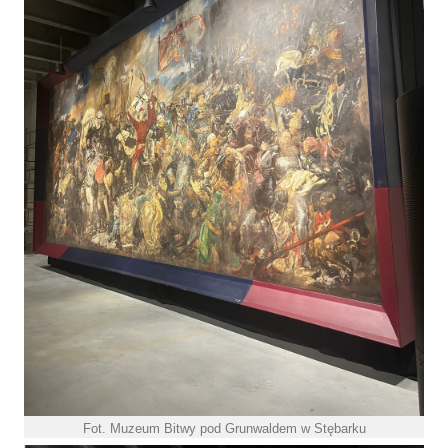
Fot. Muzeum Bitwy pod Grunwaldem w Stębarku