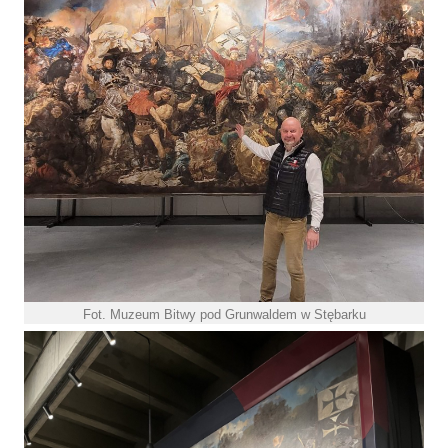
Fot. Muzeum Bitwy pod Grunwaldem w Stębarku