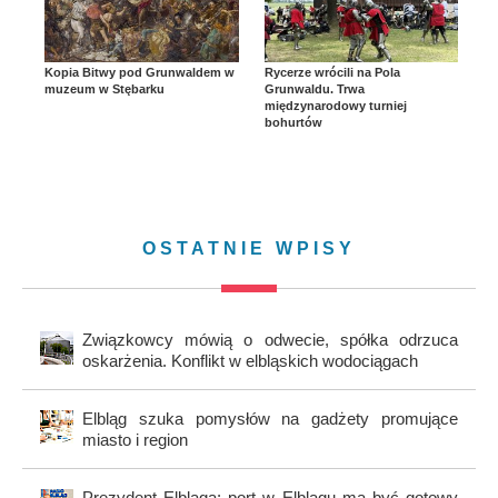
Kopia Bitwy pod Grunwaldem w
Rycerze wrócili na Pola
muzeum w Stębarku
Grunwaldu. Trwa
międzynarodowy turniej
bohurtów
OSTATNIE WPISY
Związkowcy mówią o odwecie, spółka odrzuca
oskarżenia. Konflikt w elbląskich wodociągach
Elbląg szuka pomysłów na gadżety promujące
miasto i region
Prezydent Elbląga: port w Elblągu ma być gotowy