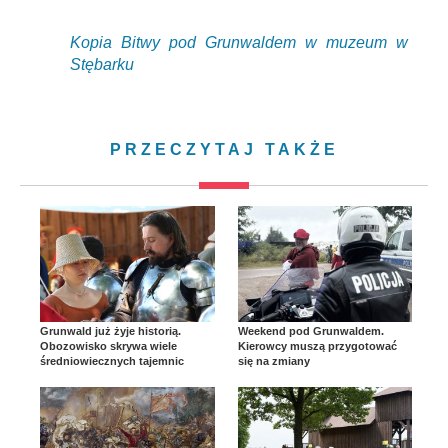
Kopia Bitwy pod Grunwaldem w muzeum w
Stębarku
PRZECZYTAJ TAKŻE
Grunwald już żyje historią.
Weekend pod Grunwaldem.
Obozowisko skrywa wiele
Kierowcy muszą przygotować
średniowiecznych tajemnic
się na zmiany