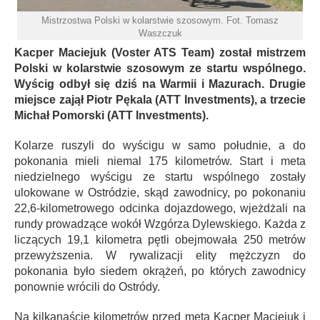
Mistrzostwa Polski w kolarstwie szosowym. Fot. Tomasz
Waszczuk
Kacper Maciejuk (Voster ATS Team) został mistrzem
Polski w kolarstwie szosowym ze startu wspólnego.
Wyścig odbył się dziś na Warmii i Mazurach. Drugie
miejsce zajął Piotr Pękala (ATT Investments), a trzecie
Michał Pomorski (ATT Investments).
Kolarze ruszyli do wyścigu w samo południe, a do
pokonania mieli niemal 175 kilometrów. Start i meta
niedzielnego wyścigu ze startu wspólnego zostały
ulokowane w Ostródzie, skąd zawodnicy, po pokonaniu
22,6-kilometrowego odcinka dojazdowego, wjeżdżali na
rundy prowadzące wokół Wzgórza Dylewskiego. Każda z
liczących 19,1 kilometra pętli obejmowała 250 metrów
przewyższenia. W rywalizacji elity mężczyzn do
pokonania było siedem okrążeń, po których zawodnicy
ponownie wrócili do Ostródy.
Na kilkanaście kilometrów przed metą Kacper Maciejuk i